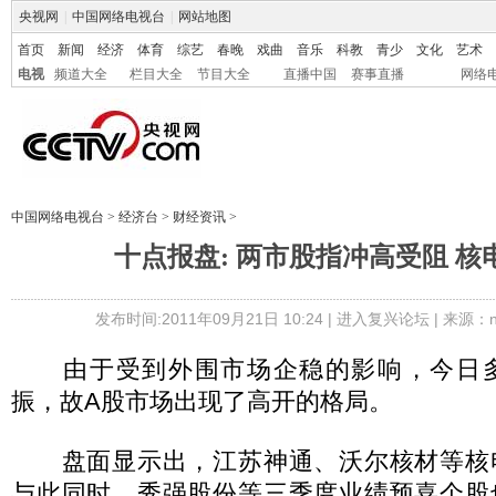
央视网
|
中国网络电视台
|
网站地图
首页
新闻
经济
体育
综艺
春晚
戏曲
音乐
科教
青少
文化
艺术
电视
频道大全
栏目大全
节目大全
直播中国
赛事直播
网络
中国网络电视台
>
经济台
>
财经资讯
>
十点报盘: 两市股指冲高受阻 核
发布时间:2011年09月21日 10:24 |
进入复兴论坛
| 来源：ne
由于受到外围市场企稳的影响，今日多
振，故A股市场出现了高开的格局。
盘面显示出，江苏神通、沃尔核材等核
与此同时，秀强股份等三季度业绩预喜个股