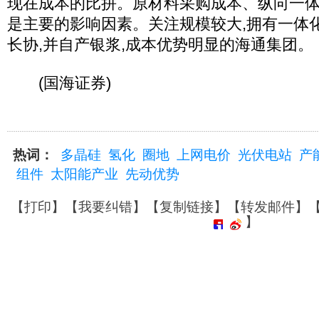
现在成本的比拼。原材料采购成本、纵向一
是主要的影响因素。关注规模较大,拥有一体
长协,并自产银浆,成本优势明显的海通集团。
(国海证券)
热词：
多晶硅
氢化
圈地
上网电价
光伏电站
产
组件
太阳能产业
先动优势
【
打印
】【
我要纠错
】【
复制链接
】【
转发邮件
】
】