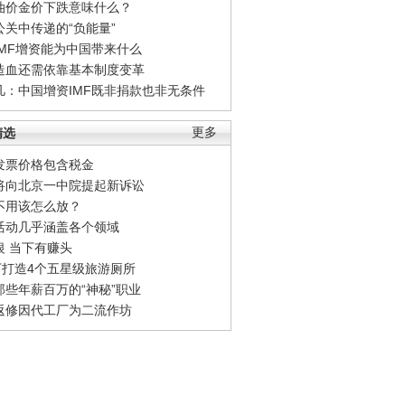
油价金价下跌意味什么？
公关中传递的“负能量”
IMF增资能为中国带来什么
造血还需依靠基本制度变革
凡：中国增资IMF既非捐款也非无条件
精选
更多
发票价格包含税金
将向北京一中院提起新诉讼
不用该怎么放？
活动几乎涵盖各个领域
银 当下有赚头
0万打造4个五星级旅游厕所
那些年薪百万的“神秘”职业
返修因代工厂为二流作坊