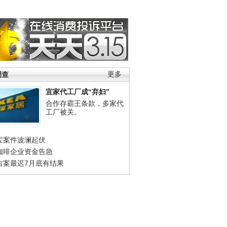
调查
更多
宜家代工厂成“弃妇”
合作存霸王条款，多家代
工厂被关。
宝案件波澜起伏
咖啡企业资金告急
吉案最迟7月底有结果