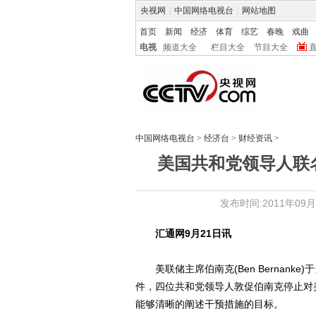
央视网
|
中国网络电视台
|
网站地图
首页
新闻
经济
体育
综艺
春晚
戏曲
电视
频道大全
栏目大全
节目大全
中国网络电视台
>
经济台
>
财经资讯
>
美国共和党领导人联
发布时间:2011年09月21
汇通网9月21日讯
美联储主席伯南克(Ben Bernanke
件，四位共和党领导人敦促伯南克停止对
能够清晰的阐述干预措施的目标。