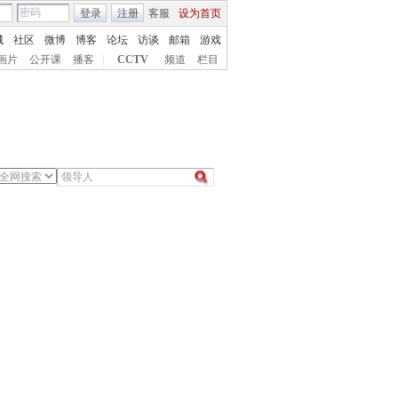
登录
注册
客服
设为首页
城
社区
微博
博客
论坛
访谈
邮箱
游戏
画片
公开课
播客
|
CCTV
频道
栏目