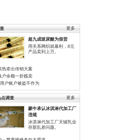
调查
更多
超九成玻尿酸为假货
用关系网织就暴利，8元
产品卖到上万。
素热牵出传销大案
账户余额一折贱卖
店用户账户被盗不作为
热点调查
更多
蒙牛承认冰淇淋代加工厂
违规
冰淇淋代加工厂天辅乳业
存脏乱差问题。
协：苹果维修条款太霸道