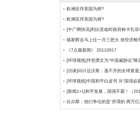
欧洲应拜美国为师?
欧洲应拜美国为师?
[中广网快讯]利比亚临时政府称卡扎
骆家辉走马上任一月三把火 坐经济舱
《7点最新闻》 20110917
[环球视线]拜登撰文为“中国威胁论”降温（
[访谈]问计达沃斯：逃不开的全球衰退
[环球视线]中国和平白皮书 斥“国强必霸”
[新闻1+1]和平发展，国强不霸！（201
比尔斯：他们争论的是“所谓的 两万亿