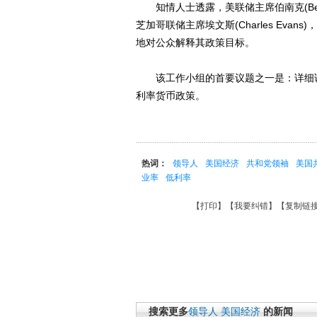
知情人士透露，美联储主席伯南克(Ben Ber
芝加哥联储主席埃文斯(Charles Evans
地对公众解释其政策目标。
该工作小组的首要议题之一是：详细说
利率货币政策。
热词：
领导人
美国经济
共和党领袖
美国
业率
低利率
【
打印
】【
我要纠错
】【
复制链
搜索更多
领导人
美国经济
的新闻