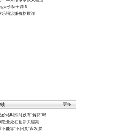
0元天价粽子调查
家乐福涉嫌价格欺诈
解读
更多
品价格时涨时跌有“解药”吗
制造业处在创新关键期
业不能靠“不回复”谋发展