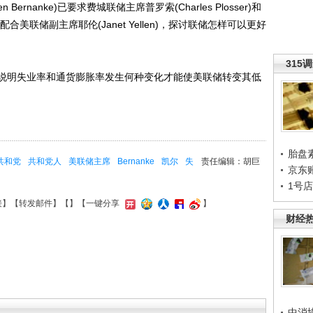
nanke)已要求费城联储主席普罗索(Charles Plosser)和
)，配合美联储副主席耶伦(Janet Yellen)，探讨联储怎样可以更好
315
明失业率和通货膨胀率发生何种变化才能使美联储转变其低
胎盘
共和党
共和党人
美联储主席
Bernanke
凯尔
失
责任编辑：胡巨
京东
1号
接
】【
转发邮件
】【
】
【一键分享
】
财经
中消