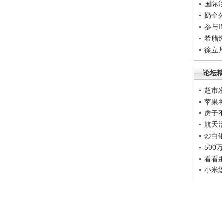
国际
奶企
参与
希腊
徐立
论坛
超市
苹果
房子
航天
炒白
50
看看
小米