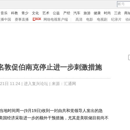
音乐
科教
青少
文化
艺术
公益
产经
汽车
旅游
健康
时尚
三农
商
直播中国
赛事直播
网络电视客户端
|
高清
电影
电视剧
纪录片
动
名敦促伯南克停止进一步刺激措施
日 11:24 |
进入复兴论坛
| 来源：汇通网
)于当地时间周一(9月19日)收到一封由共和党领导人发出的急
美国经济采取进一步的额外干预措施，尤其是美联储目前尚不