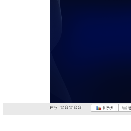
评分
排行榜
意