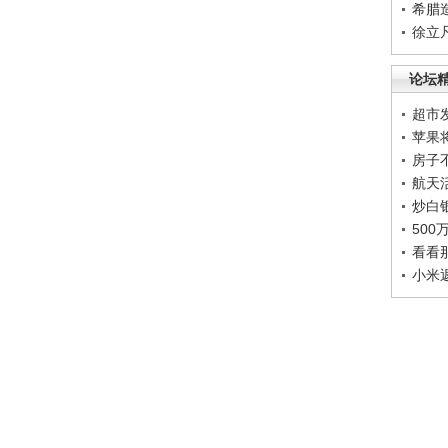
希腊
徐立
论坛
超市
苹果
房子
航天
炒白
50
看看
小米