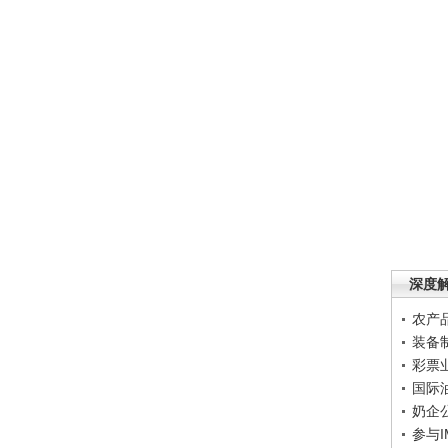
深度
农产
装备
彩票
国际
奶企
参与