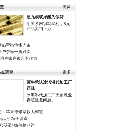
调查
更多
超九成玻尿酸为假货
用关系网织就暴利，8元
产品卖到上万。
素热牵出传销大案
账户余额一折贱卖
店用户账户被盗不作为
热点调查
更多
蒙牛承认冰淇淋代加工厂
违规
冰淇淋代加工厂天辅乳业
存脏乱差问题。
协：苹果维修条款太霸道
0元天价粽子调查
家乐福涉嫌价格欺诈