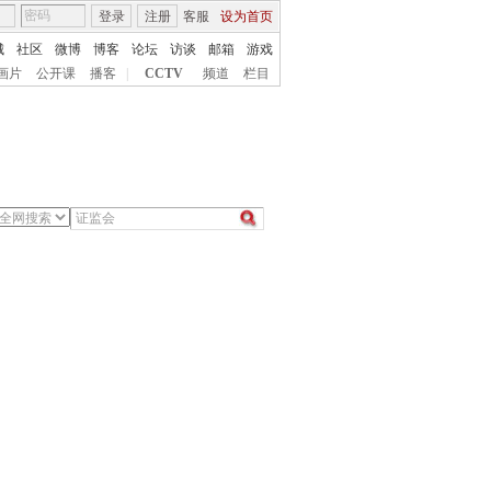
登录
注册
客服
设为首页
城
社区
微博
博客
论坛
访谈
邮箱
游戏
画片
公开课
播客
|
CCTV
频道
栏目