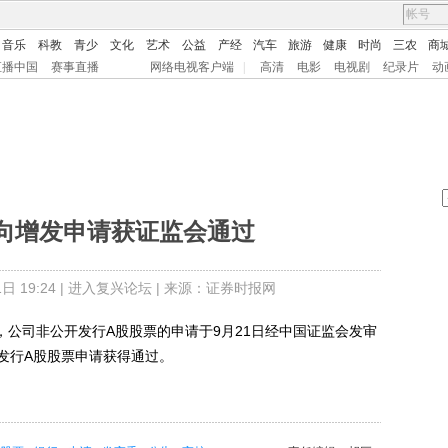
音乐
科教
青少
文化
艺术
公益
产经
汽车
旅游
健康
时尚
三农
商
直播中国
赛事直播
网络电视客户端
|
高清
电影
电视剧
纪录片
动
向增发申请获证监会通过
 19:24 |
进入复兴论坛
| 来源：证券时报网
告，公司非公开发行A股股票的申请于9月21日经中国证监会发审
发行A股股票申请获得通过。