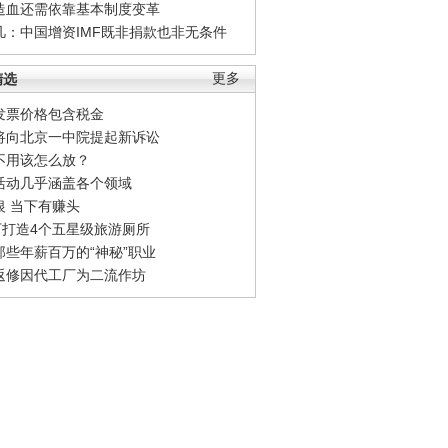
造血还需依靠基本制度变革
凡：中国增资IMF既非捐款也非无条件
精选
更多
发票价格包含税金
将向北京一中院提起新诉讼
不用该怎么放？
活动几乎涵盖各个领域
银 当下有赚头
0万打造4个五星级旅游厕所
那些年薪百万的“神秘”职业
返修因代工厂为二流作坊