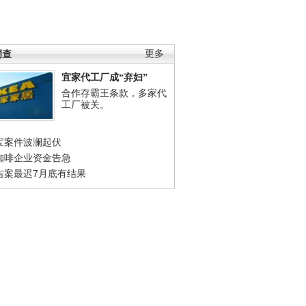
调查
更多
宜家代工厂成“弃妇”
合作存霸王条款，多家代
工厂被关。
宝案件波澜起伏
咖啡企业资金告急
吉案最迟7月底有结果