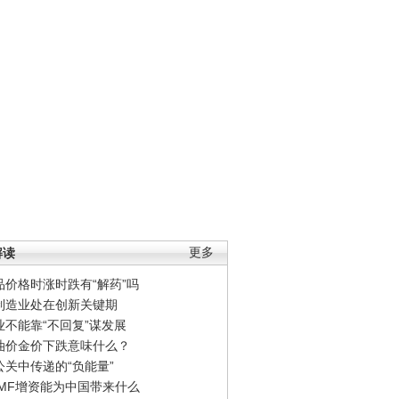
解读
更多
品价格时涨时跌有“解药”吗
制造业处在创新关键期
业不能靠“不回复”谋发展
油价金价下跌意味什么？
公关中传递的“负能量”
IMF增资能为中国带来什么