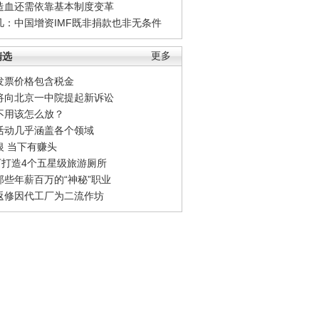
造血还需依靠基本制度变革
凡：中国增资IMF既非捐款也非无条件
精选
更多
发票价格包含税金
将向北京一中院提起新诉讼
不用该怎么放？
活动几乎涵盖各个领域
银 当下有赚头
0万打造4个五星级旅游厕所
那些年薪百万的“神秘”职业
返修因代工厂为二流作坊