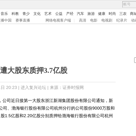
音乐
科教
青少
文化
艺术
公益
产经
汽车
旅游
健康
时尚
三农
商
直播中国
赛事直播
网络电视客户端
|
高清
电影
电视剧
纪录片
动
遭大股东质押3.7亿股
 20:23 |
进入复兴论坛
| 来源：证券时报网
公告，公司近日接第一大股东浙江新湖集团股份有限公司通知，新
公司、渤海银行股份有限公司杭州分行的公司股份9000万股和
股1.5亿股和2.20亿股分别质押给渤海银行股份有限公司杭州