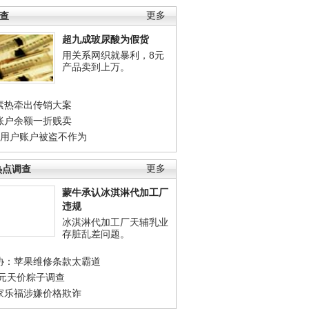
调查
更多
超九成玻尿酸为假货
用关系网织就暴利，8元
产品卖到上万。
素热牵出传销大案
账户余额一折贱卖
店用户账户被盗不作为
热点调查
更多
蒙牛承认冰淇淋代加工厂
违规
冰淇淋代加工厂天辅乳业
存脏乱差问题。
协：苹果维修条款太霸道
0元天价粽子调查
家乐福涉嫌价格欺诈