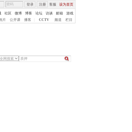
登录
注册
客服
设为首页
城
社区
微博
博客
论坛
访谈
邮箱
游戏
画片
公开课
播客
|
CCTV
频道
栏目