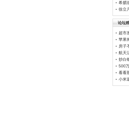
希腊
徐立
论坛
超市
苹果
房子
航天
炒白
50
看看
小米