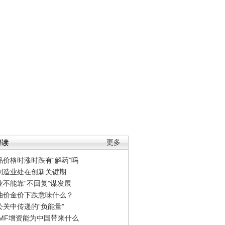
解读
更多
品价格时涨时跌有“解药”吗
制造业处在创新关键期
业不能靠“不回复”谋发展
油价金价下跌意味什么？
公关中传递的“负能量”
IMF增资能为中国带来什么