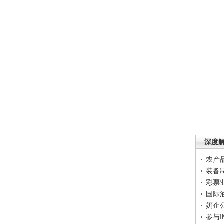
深度
农产
装备
彩票
国际
奶企
参与