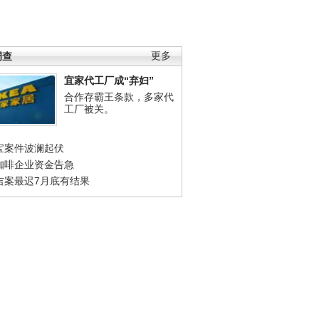
调查
更多
宜家代工厂成“弃妇”
合作存霸王条款，多家代
工厂被关。
宝案件波澜起伏
咖啡企业资金告急
吉案最迟7月底有结果