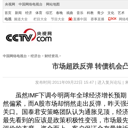
央视网
|
中国网络电视台
|
网站地图
首页
新闻
经济
体育
综艺
春晚
戏曲
音乐
科教
青少
文化
艺术
电视
频道大全
栏目大全
节目大全
直播中国
赛事直播
网络
中国网络电视台
>
经济台
>
财经资讯
>
市场超跌反弹 转债机会
发布时间:2011年09月22日 15:47 |
进入复兴论坛
|
虽然IMF下调今明两年全球经济增长预期
然偏紧，而A股市场却悄然走出反弹，昨天强劲
关口。国泰君安策略团队认为通胀见顶，经
最先看到的应该是政策积极性变强，市场最