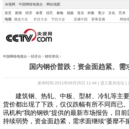
央视网
|
中国网络电视台
|
网站地图
首页
新闻
经济
体育
综艺
春晚
戏曲
音乐
科教
青少
文化
艺术
电视
频道大全
栏目大全
节目大全
直播中国
赛事直播
网络
中国网络电视台
>
经济台
>
财经资讯
>
国内钢价普跌：资金面趋紧、需求
发布时间:2011年09月25日 11:44 |
进入复兴论坛
|
建筑钢、热轧、中板、型材、冷轧等主要
货价都出现了下跌，仅仅跌幅有所不同而已
讯机构“我的钢铁”提供的最新市场报告，目
持续弱势，资金面趋紧，需求面继续“萎靡不振