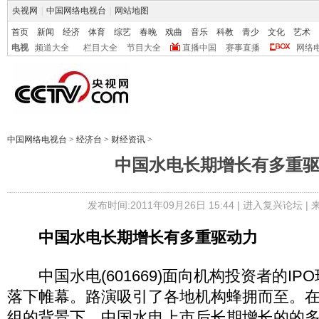
央视网
|
中国网络电视台
|
网站地图
首页
新闻
经济
体育
综艺
春晚
戏曲
音乐
科教
青少
文化
艺术
电视
频道大全
栏目大全
节目大全
直播中国
赛事直播
网络
中国网络电视台
>
经济台
>
财经资讯
>
中国水电长期增长有多重
发布时间:2011年09月26日 15:44 |
进入复兴论坛
|
中国水电长期增长有多重驱动力
中国水电(601669)面向机构投资者的IP
落下帷幕。路演吸引了各地机构蜂拥而至。
组的背景下，中国水电上市后长期增长的的