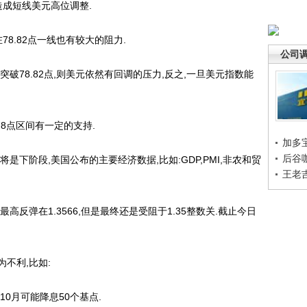
成短线美元高位调整.
8.82点一线也有较大的阻力.
公司
78.82点,则美元依然有回调的压力,反之,一旦美元指数能
8点区间有一定的支持.
加多
后谷
阶段,美国公布的主要经济数据,比如:GDP,PMI,非农和贸
王老
弹在1.3566,但是最终还是受阻于1.35整数关.截止今日
不利,比如:
月可能降息50个基点.