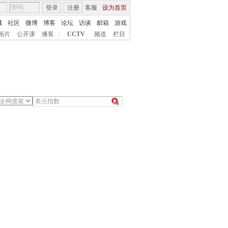
登录
注册
客服
设为首页
城
社区
微博
博客
论坛
访谈
邮箱
游戏
画片
公开课
播客
|
CCTV
频道
栏目