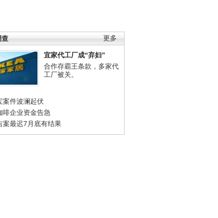
调查
更多
宜家代工厂成“弃妇”
合作存霸王条款，多家代
工厂被关。
宝案件波澜起伏
咖啡企业资金告急
吉案最迟7月底有结果