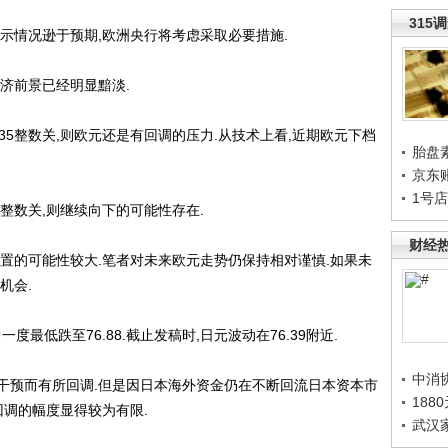
315
情况逊于预期,欧洲央行将考虑采取必要措施.
济前景已经明显黯淡.
5整数关,则欧元还是有回调的压力.从技术上看,近期欧元下档
胎盘
京东
1号
整数关,则继续向下的可能性存在.
财经
置的可能性较大.笔者对未来欧元走势仍保持相对谨慎.如果未
机会.
低跌至76.88.截止发稿时,日元波动在76.39附近.
中消
预而有所回调.但是因日本海外资金仍在不断回流日本资本市
188
回调的幅度显得较为有限.
武汉