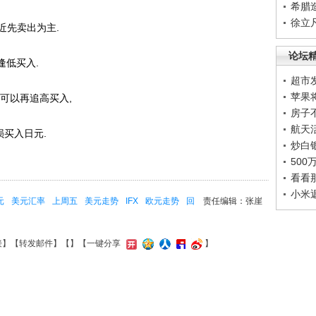
希腊
徐立
近先卖出为主.
论坛
逢低买入.
超市
苹果
可以再追高买入,
房子
航天
损买入日元.
炒白
50
看看
小米
元
美元汇率
上周五
美元走势
IFX
欧元走势
回
责任编辑：张崖
接
】【
转发邮件
】【
】
【一键分享
】