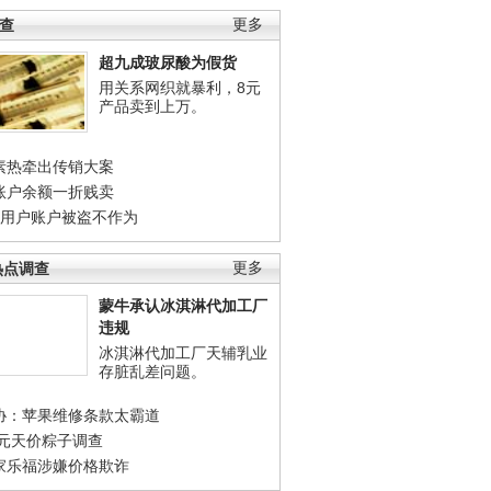
调查
更多
超九成玻尿酸为假货
用关系网织就暴利，8元
产品卖到上万。
素热牵出传销大案
账户余额一折贱卖
店用户账户被盗不作为
热点调查
更多
蒙牛承认冰淇淋代加工厂
违规
冰淇淋代加工厂天辅乳业
存脏乱差问题。
协：苹果维修条款太霸道
0元天价粽子调查
家乐福涉嫌价格欺诈