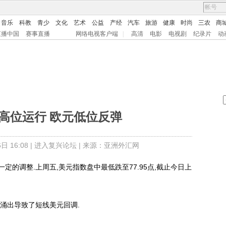
音乐
科教
青少
文化
艺术
公益
产经
汽车
旅游
健康
时尚
三农
商
直播中国
赛事直播
网络电视客户端
|
高清
电影
电视剧
纪录片
动
元高位运行 欧元低位反弹
 16:08 |
进入复兴论坛
| 来源：亚洲外汇网
调整.上周五,美元指数盘中最低跌至77.95点,截止今日上
涌出导致了短线美元回调.