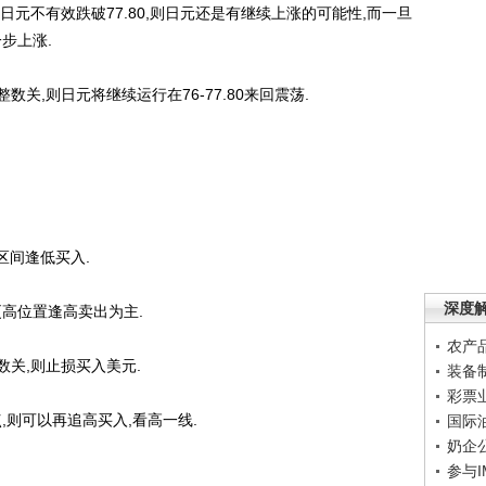
不有效跌破77.80,则日元还是有继续上涨的可能性,而一旦
步上涨.
数关,则日元将继续运行在76-77.80来回震荡.
区间逢低买入.
深度
更高位置逢高卖出为主.
农产
关,则止损买入美元.
装备
彩票
,则可以再追高买入,看高一线.
国际
奶企
参与