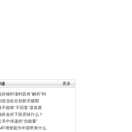
解读
更多
品价格时涨时跌有“解药”吗
制造业处在创新关键期
业不能靠“不回复”谋发展
油价金价下跌意味什么？
公关中传递的“负能量”
IMF增资能为中国带来什么