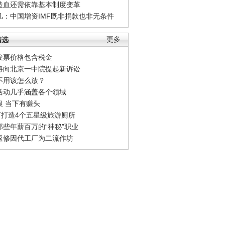
造血还需依靠基本制度变革
凡：中国增资IMF既非捐款也非无条件
精选
更多
发票价格包含税金
将向北京一中院提起新诉讼
不用该怎么放？
活动几乎涵盖各个领域
银 当下有赚头
0万打造4个五星级旅游厕所
那些年薪百万的“神秘”职业
返修因代工厂为二流作坊