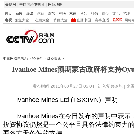
央视网
|
中国网络电视台
|
网站地图
首页
新闻
经济
体育
综艺
春晚
戏曲
音乐
科教
青少
文化
艺术
电视
频道大全
栏目大全
节目大全
直播中国
赛事直播
网络
中国网络电视台
>
经济台
>
财经资讯
>
Ivanhoe Mines预期蒙古政府将支持Oyu
发布时间:2011年09月27日 05:04 |
进入复兴论坛
| 
Ivanhoe Mines Ltd (TSX:IVN) -声明
Ivanhoe Mines在今日发布的声明中表示，O
投资协议仍然是一个公平且具备法律约束力
要各方无条件的支持。