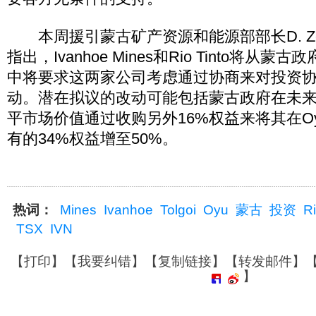
本周援引蒙古矿产资源和能源部部长D. Zor
指出，Ivanhoe Mines和Rio Tinto将从
中将要求这两家公司考虑通过协商来对投资
动。潜在拟议的改动可能包括蒙古政府在未
平市场价值通过收购另外16%权益来将其在Oyu 
有的34%权益增至50%。
热词：
Mines
Ivanhoe
Tolgoi
Oyu
蒙古
投资
R
TSX
IVN
【
打印
】【
我要纠错
】【
复制链接
】【
转发邮件
】
】