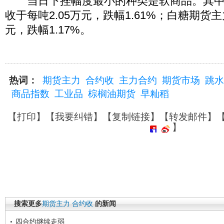
当日下挫幅度最小的种类是软商品。其中
收于每吨2.05万元，跌幅1.61%；白糖期货主
元，跌幅1.17%。
热词：
期货主力
合约收
主力合约
期货市场
跳水
商品指数
工业品
棕榈油期货
早籼稻
【
打印
】【
我要纠错
】【
复制链接
】【
转发邮件
】
】
搜索更多
期货主力
合约收
的新闻
四合约继续走弱