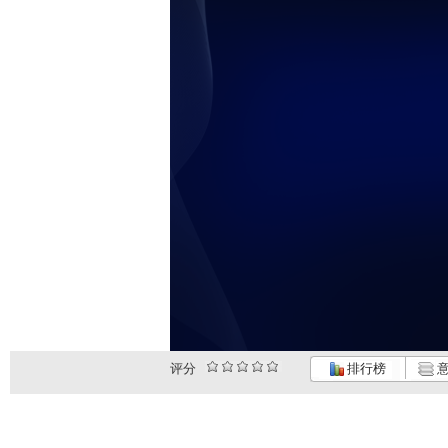
评分
排行榜
意