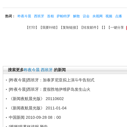
热词：
昨夜今晨
西班牙
首相
萨帕特罗
解散
议会
央视网
视频
点播
【
打印
】【
我要纠错
】【
复制链接
】【
转发邮件
】【
】
【一键分享
搜索更多
昨夜今晨
西班牙
的新闻
[昨夜今晨]西班牙：加泰罗尼亚拟上演斗牛告别式
[昨夜今晨]西班牙：度假胜地伊维萨岛发生山火
《新闻夜航晨光版》 20110602
《新闻夜航晨光版》 2011-01-04
中国新闻 2010-09-28 08：00
[视频]世界杯战报 预告