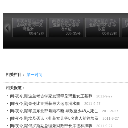
[昨夜今晨]波兰考
[昨夜今晨]哥伦比
[昨夜今晨]印度东
古学家发现罕见
亚捕获最大运毒
北部暴雨不断 导
玛雅女...
潜水艇
致至...
00分42秒
00分35秒
00分28秒
相关栏目：
第一时间
相关报道：
[昨夜今晨]波兰考古学家发现罕见玛雅女王墓葬
2011-9-27
[昨夜今晨]哥伦比亚捕获最大运毒潜水艇
2011-9-27
[昨夜今晨]印度东北部暴雨不断 导致至少48人死亡
2011-9-27
[昨夜今晨]埃及否认卡扎菲女儿等8名家人前往埃及
2011-9-27
[昨夜今晨]俄罗斯副总理兼财政部长库德林辞职
2011-9-27