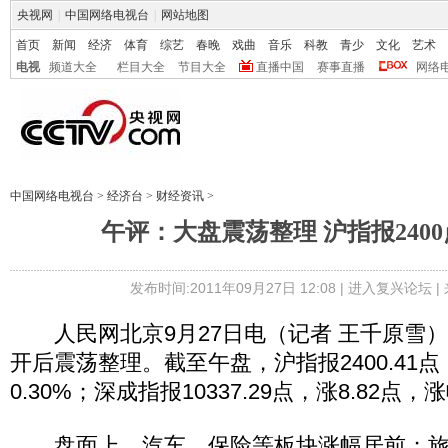
央视网
|
中国网络电视台
|
网站地图
首页
新闻
经济
体育
综艺
春晚
戏曲
音乐
科教
青少
文化
艺术
电视
频道大全
栏目大全
节目大全
直播中国
赛事直播
网络
中国网络电视台
>
经济台
>
财经资讯
>
午评：大盘震荡整理 沪指报2400点
发布时间:2011年09月27日 12:08 |
进入复兴论坛
|
人民网北京9月27日电（记者 王千原雪
开后震荡整理。截至午盘，沪指报2400.41点
0.30%；深成指报10337.29点，涨8.82点，涨
盘面上，汽车、保险等板块涨幅居前；旅