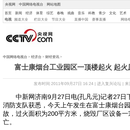
央视网
|
中国网络电视台
|
网站地图
首页
新闻
经济
体育
综艺
春晚
戏曲
音乐
科教
青少
文化
艺术
电视
频道大全
栏目大全
节目大全
直播中国
赛事直播
网络
中国网络电视台
>
经济台
>
财经资讯
>
富士康烟台工业园区一顶楼起火 起火
发布时间:2011年09月27日 16:24 |
进入复兴论坛
| 
中新网济南9月27日电(孔凡元)记者27日
消防支队获悉，今天上午发生在富士康烟台园
故，过火面积为200平方米，烧毁厂区设备
亡。