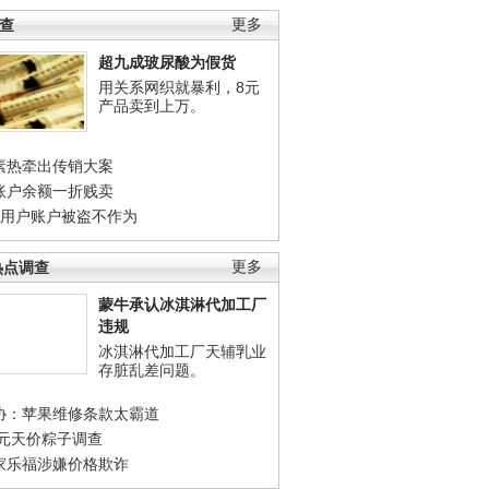
调查
更多
超九成玻尿酸为假货
用关系网织就暴利，8元
产品卖到上万。
素热牵出传销大案
账户余额一折贱卖
店用户账户被盗不作为
热点调查
更多
蒙牛承认冰淇淋代加工厂
违规
冰淇淋代加工厂天辅乳业
存脏乱差问题。
协：苹果维修条款太霸道
0元天价粽子调查
家乐福涉嫌价格欺诈