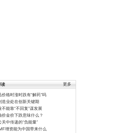
解读
更多
品价格时涨时跌有“解药”吗
制造业处在创新关键期
业不能靠“不回复”谋发展
油价金价下跌意味什么？
公关中传递的“负能量”
IMF增资能为中国带来什么