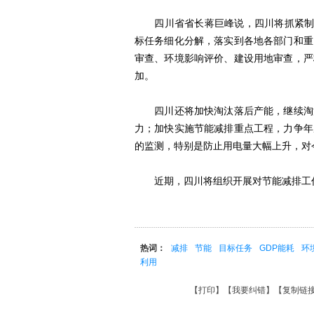
四川省省长蒋巨峰说，四川将抓紧制定
标任务细化分解，落实到各地各部门和重
审查、环境影响评价、建设用地审查，严
加。
四川还将加快淘汰落后产能，继续淘汰
力；加快实施节能减排重点工程，力争年
的监测，特别是防止用电量大幅上升，对
近期，四川将组织开展对节能减排工作
热词：
减排
节能
目标任务
GDP能耗
环
利用
【
打印
】【
我要纠错
】【
复制链