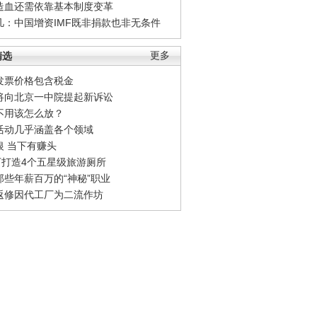
造血还需依靠基本制度变革
凡：中国增资IMF既非捐款也非无条件
精选
更多
发票价格包含税金
将向北京一中院提起新诉讼
不用该怎么放？
活动几乎涵盖各个领域
银 当下有赚头
0万打造4个五星级旅游厕所
那些年薪百万的“神秘”职业
返修因代工厂为二流作坊