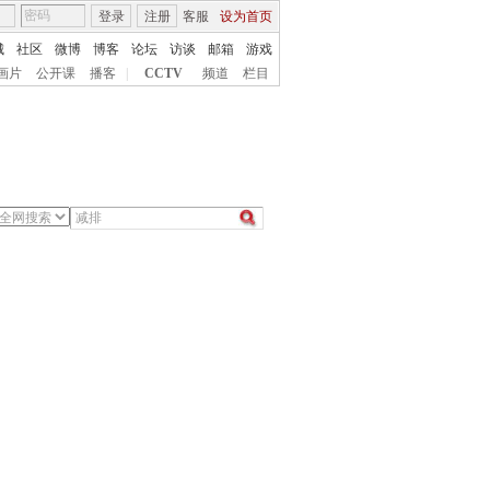
登录
注册
客服
设为首页
城
社区
微博
博客
论坛
访谈
邮箱
游戏
画片
公开课
播客
|
CCTV
频道
栏目