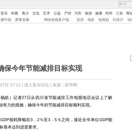
音乐
科教
青少
文化
艺术
公益
产经
汽车
旅游
健康
时尚
三农
商
直播中国
赛事直播
网络电视客户端
|
高清
电影
电视剧
纪录片
动
确保今年节能减排目标实现
日 17:11 |
进入复兴论坛
| 来源：新华网
杨皓）记者27日从四川省节能减排工作电视电话会议上了解
加有力的措施，确保今年的节能减排目标顺利实现。
P能耗降幅在3．2％至3．5％之间，接近全年单位GDP能
指标基本达到进度要求。