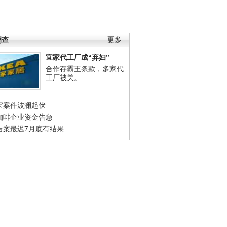
调查
更多
宜家代工厂成“弃妇”
合作存霸王条款，多家代
工厂被关。
宝案件波澜起伏
咖啡企业资金告急
吉案最迟7月底有结果