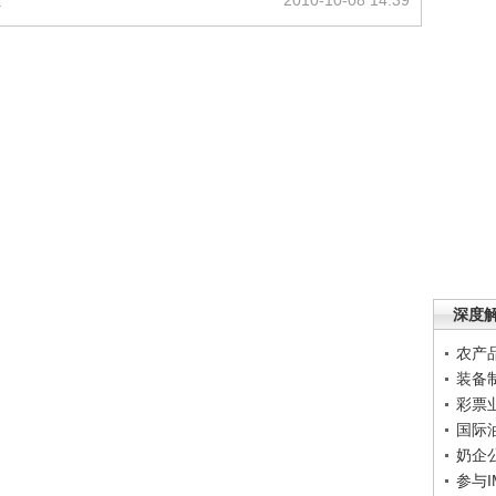
业
2010-10-08 14:39
深度
农产
装备
彩票
国际
奶企
参与