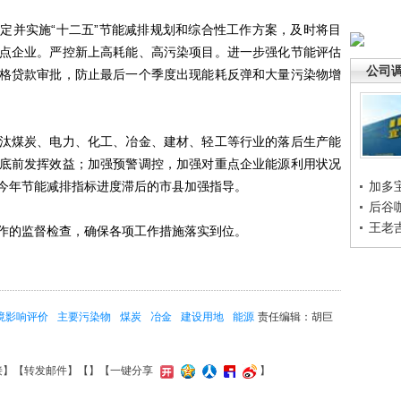
并实施“十二五”节能减排规划和综合性工作方案，及时将目
点企业。严控新上高耗能、高污染项目。进一步强化节能评估
公司
格贷款审批，防止最后一个季度出现能耗反弹和大量污染物增
煤炭、电力、化工、冶金、建材、轻工等行业的落后生产能
底前发挥效益；加强预警调控，加强对重点企业能源利用状况
今年节能减排指标进度滞后的市县加强指导。
加多
后谷
王老
的监督检查，确保各项工作措施落实到位。
境影响评价
主要污染物
煤炭
冶金
建设用地
能源
责任编辑：胡巨
接
】【
转发邮件
】【
】
【一键分享
】