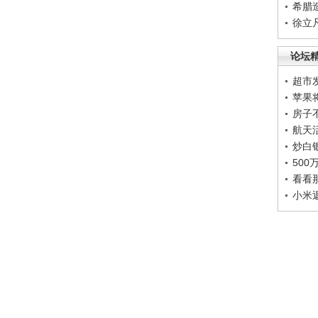
希腊
徐立
论坛
超市
苹果
房子
航天
炒白
50
看看
小米