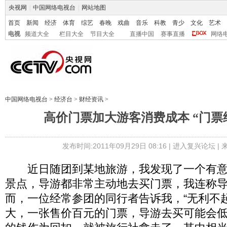
央视网
|
中国网络电视台
|
网站地图
首页
新闻
经济
体育
综艺
春晚
戏曲
音乐
科教
青少
文化
艺术
电视
频道大全
栏目大全
节目大全
直播中国
赛事直播
网络
中国网络电视台
>
经济台
>
财经资讯
>
高价门票加大游客消费成本 “门票
发布时间:2011年09月29日 08:16 |
进入复兴论坛
|
近日随团到某地旅游，我发现了一个有意
景点，导游都非常主动地去买门票，我连称
而，一位经常参团的同行者告诉我，“无利不
大，一张售价百元的门票，导游去买可能会