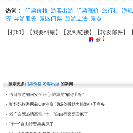
热词：
门票价格
游客出游
门票涨价
旅行社
潜规
济
导游服务
景区门票
旅游立法
景点
【
打印
】【
我要纠错
】【
复制链接
】【
转发邮件
】
】
搜索更多
门票价格
游客出游
的新闻
假日旅游如何安全开心 旅游局“醒你几招”
驴妈妈旅游网获C轮注资 顶级创投助力旅游电子商务
老广自驾热情高涨 “十一”自由行套票卖疯了
“十一”自由行套票卖疯了