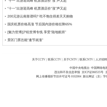
“十一”出游迎高峰 机票酒店价“涨”声又起
“十一”出游迎高峰 机票酒店价“涨”声又起
200元游云南靠谱吗? 吃不饱住得差天天购物
国庆机票价格高涨 节后国内游价格狂降65%
[魅力世博]沪杭世博专线 享受“陆地航班”
景区门票岂能“逢节就涨”
关于CCTV
|
联系CCTV
|
关于CNTV
|
联系CNTV
|
人才招聘
中国中央电视台 中国网络电
违法和不良信息举报
京ICP证060535号
网上传播视听节目许可证号 0102004
新出网证（京）字0