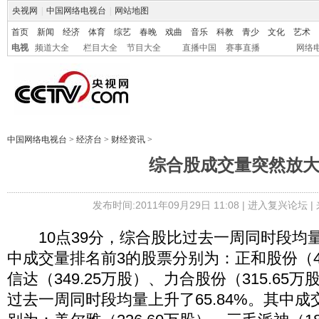
央视网
|
中国网络电视台
|
网站地图
首页
新闻
经济
体育
综艺
春晚
戏曲
音乐
科教
青少
文化
艺术
电视
频道大全
栏目大全
节目大全
直播中国
赛事直播
网络
中国网络电视台
>
经济台
>
财经资讯
>
综合股成交量突然放
发布时间:2011年09月29日 11:08 |
进入复兴论坛
|
10点39分，综合股比过去一周同时段均量上
中成交量排名前3的股票分别为：正和股份（43
信达（349.25万股）、力合股份（315.65
过去一周同时段均量上升了65.84%。其中成