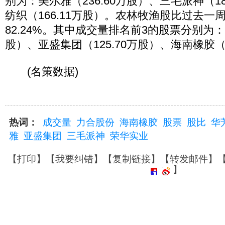
别为：美尔雅（236.60万股）、三毛派神（18
纺织（166.11万股）。农林牧渔股比过去一
82.24%。其中成交量排名前3的股票分别为：荣
股）、亚盛集团（125.70万股）、海南橡胶（1
(名策数据)
热词：
成交量
力合股份
海南橡胶
股票
股比
华
雅
亚盛集团
三毛派神
荣华实业
【
打印
】【
我要纠错
】【
复制链接
】【
转发邮件
】
】