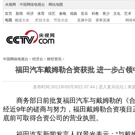
央视网
|
中国网络电视台
|
网站地图
首页
新闻
经济
体育
综艺
春晚
戏曲
音乐
科教
青少
文化
艺术
电视
频道大全
栏目大全
节目大全
直播中国
赛事直播
网络
中国网络电视台
>
经济台
>
财经资讯
>
福田汽车戴姆勒合资获批 进一步占领
发布时间:2011年09月30日 07:44 |
进入复兴论坛
| 
商务部日前批复福田汽车与戴姆勒的《合
经近9年的磋商与努力，福田戴姆勒合资项目
底前可取得合资公司的营业执照。
福田汽车新闻发言人赵景光表示：“与戴