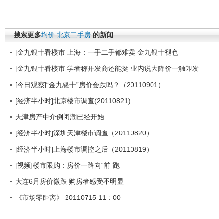
搜索更多
均价
北京二手房
的新闻
[金九银十看楼市]上海：一手二手都难卖 金九银十褪色
[金九银十看楼市]学者称开发商还能挺 业内说大降价一触即发
[今日观察]“金九银十”房价会跌吗？（20110901）
[经济半小时]北京楼市调查(20110821)
天津房产中介倒闭潮已经开始
[经济半小时]深圳天津楼市调查（20110820）
[经济半小时]上海楼市调控之后（20110819）
[视频]楼市限购：房价一路向“前”跑
大连6月房价微跌 购房者感受不明显
《市场零距离》 20110715 11：00