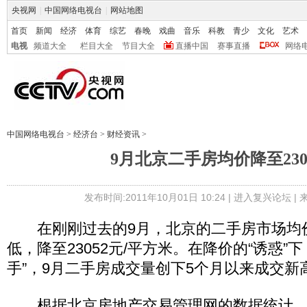
央视网
|
中国网络电视台
|
网站地图
首页
新闻
经济
体育
综艺
春晚
戏曲
音乐
科教
青少
文化
艺术
电视
频道大全
栏目大全
节目大全
直播中国
赛事直播
网络
中国网络电视台
>
经济台
>
财经资讯
>
9月北京二手房均价降至230
发布时间:2011年10月01日 10:24 |
进入复兴论坛
|
在刚刚过去的9月，北京的二手房市场均价
低，降至23052元/平方米。在降价的“诱惑”
手”，9月二手房成交量创下5个月以来成交新高
根据北京房地产交易管理网的数据统计，9