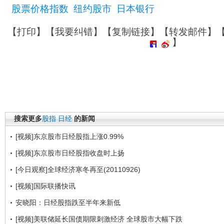
股票价格指数
纽约股市
日本银行
【
打印
】【
我要纠错
】【
复制链接
】【
转发邮件
】
】
搜索更多
股指
日经
的新闻
[视频]东京股市日经股指上涨0.99%
[视频]东京股市日经股指收盘时上扬
[今日观察]全球经济寒冬再至(20110926)
[视频]国际联播快讯
安晓阳：日经股指跌至半年来新低
[视频]美联储延长国债期限刺激经济 全球股市大幅下跌