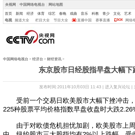
央视网
|
中国网络电视台
|
网站地图
首页
新闻
经济
体育
综艺
春晚
戏曲
音乐
科教
青少
文化
艺术
电视
频道大全
栏目大全
节目大全
直播中国
赛事直播
网络
中国网络电视台
>
经济台
>
财经资讯
>
东京股市日经股指早盘大幅下跌2
发布时间:2011年10月03日 11:43 |
进入复兴论坛
|
受前一个交易日欧美股市大幅下挫冲击，
225种股票平均价格指数早盘收盘时大跌2.26
由于对欧债危机担忧加剧，欧美股市上周
中，纽约股市三大股指均有2%以上跌幅。受