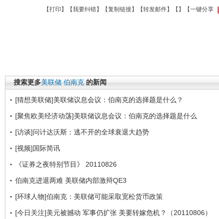
【
打印
】【
我要纠错
】【
复制链接
】【
转发邮件
】【
】
【一键分享
搜索更多
美联储
伯南克
的新闻
[猜想美联储]美联储议息会议：伯南克的选择题是什么？
[聚焦欧美经济动荡]美联储议息会议：伯南克的选择题是什么
[访谈]问计达沃斯：逃不开的全球衰退大趋势
[视频]国际简讯
《证券之夜特别节目》 20110826
伯南克进退两难 美联储内部激辩QE3
[环球人物]伯南克：美联储可能采取宽松货币政策
[今日关注]美元被撼动 军事仍扩张 美要转嫁危机？（20110806）