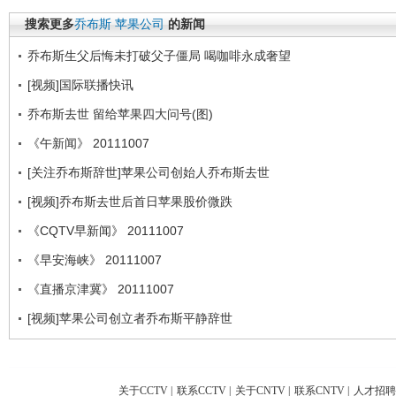
搜索更多
乔布斯
苹果公司
的新闻
乔布斯生父后悔未打破父子僵局 喝咖啡永成奢望
[视频]国际联播快讯
乔布斯去世 留给苹果四大问号(图)
《午新闻》 20111007
[关注乔布斯辞世]苹果公司创始人乔布斯去世
[视频]乔布斯去世后首日苹果股价微跌
《CQTV早新闻》 20111007
《早安海峡》 20111007
《直播京津冀》 20111007
[视频]苹果公司创立者乔布斯平静辞世
关于CCTV
|
联系CCTV
|
关于CNTV
|
联系CNTV
|
人才招聘