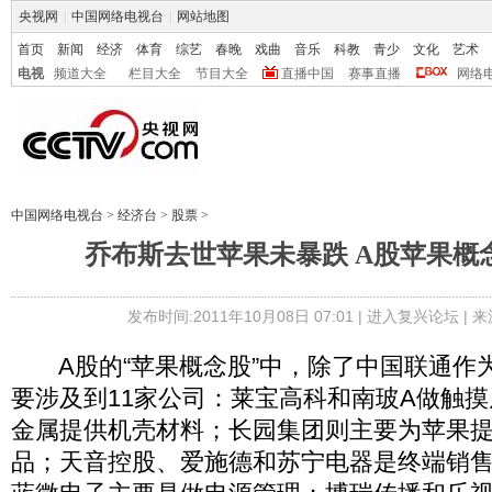
央视网
|
中国网络电视台
|
网站地图
首页
新闻
经济
体育
综艺
春晚
戏曲
音乐
科教
青少
文化
艺术
电视
频道大全
栏目大全
节目大全
直播中国
赛事直播
网络
中国网络电视台
>
经济台
>
股票
>
乔布斯去世苹果未暴跌 A股苹果概
发布时间:2011年10月08日 07:01 |
进入复兴论坛
| 
A股的“苹果概念股”中，除了中国联通作
要涉及到11家公司：莱宝高科和南玻A做触
金属提供机壳材料；长园集团则主要为苹果
品；天音控股、爱施德和苏宁电器是终端销