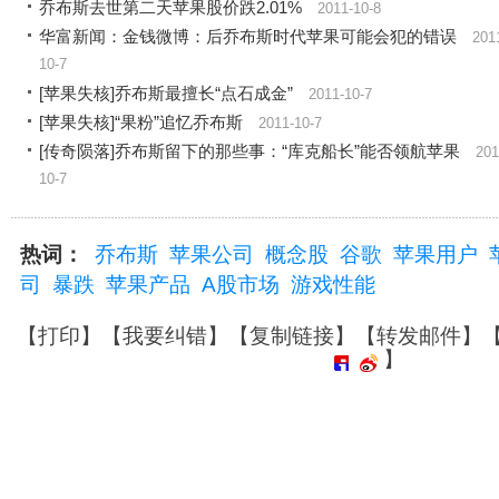
乔布斯去世第二天苹果股价跌2.01%
2011-10-8
华富新闻：金钱微博：后乔布斯时代苹果可能会犯的错误
201
10-7
[苹果失核]乔布斯最擅长“点石成金”
2011-10-7
[苹果失核]“果粉”追忆乔布斯
2011-10-7
[传奇陨落]乔布斯留下的那些事：“库克船长”能否领航苹果
201
10-7
热词：
乔布斯
苹果公司
概念股
谷歌
苹果用户
司
暴跌
苹果产品
A股市场
游戏性能
【
打印
】【
我要纠错
】【
复制链接
】【
转发邮件
】
】