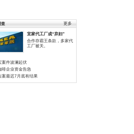
调查
更多
宜家代工厂成“弃妇”
合作存霸王条款，多家代
工厂被关。
宝案件波澜起伏
咖啡企业资金告急
吉案最迟7月底有结果