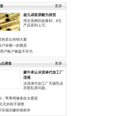
调查
更多
超九成玻尿酸为假货
用关系网织就暴利，8元
产品卖到上万。
素热牵出传销大案
账户余额一折贱卖
店用户账户被盗不作为
热点调查
更多
蒙牛承认冰淇淋代加工厂
违规
冰淇淋代加工厂天辅乳业
存脏乱差问题。
协：苹果维修条款太霸道
0元天价粽子调查
家乐福涉嫌价格欺诈