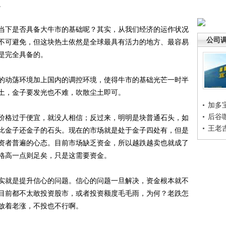
。
下是否具备大牛市的基础呢？其实，从我们经济的运作状况
公司
不可避免，但这块热土依然是全球最具有活力的地方、最容易
是完全具备的。
动荡环境加上国内的调控环境，使得牛市的基础光芒一时半
土，金子要发光也不难，吹散尘土即可。
加多
后谷
格过于便宜，就没人相信；反过来，明明是块普通石头，如
王老
比金子还金子的石头。现在的市场就是处于金子四处有，但是
资者普遍的心态。目前市场缺乏资金，所以越跌越卖也就成了
格高一点则足矣，只是这需要资金。
就是提升信心的问题。信心的问题一旦解决，资金根本就不
目前都不太敢投资股市，或者投资额度毛毛雨，为何？老跌怎
放着老涨，不投也不行啊。