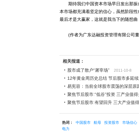
期待我们中国资本市场早日发出那振奋
本市场都充满着坚定的信心，虽然阶段性
最后才是大赢家，这就是我当下的随想曲
(作者为广东达融投资管理有限公司董
相关报道：
股市成了散户“屠宰场”
2011-10-8
12年黄金周历史总结 节后股市多延
易宪容：当前全球股市震荡的深层原
聚焦节后股市:“低谷”投资 三产业值
聚焦节后股市:有望回升 三大产业值
热词：
中国股市
航母
投资股市
市场信心
电力