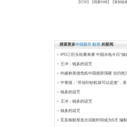
【
打印
】【
我要纠错
】【
复制链
搜索更多
中国股市
航母
的新闻
IPO三巨头轮番来袭 中国水电今日“抽
王冲：钱多的诅咒
外媒称美债危机中国措辞强硬 但仍然
中青报：“开动印钞机就可以还债”，
钱多的诅咒
王冲：钱多的诅咒
钱多的诅咒
瓦良格航母首次试航时间或为5天 编制2