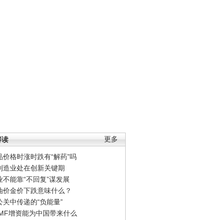
解读
更多
品价格时涨时跌有“解药”吗
制造业处在创新关键期
业不能靠“不回复”谋发展
油价金价下跌意味什么？
公关中传递的“负能量”
IMF增资能为中国带来什么