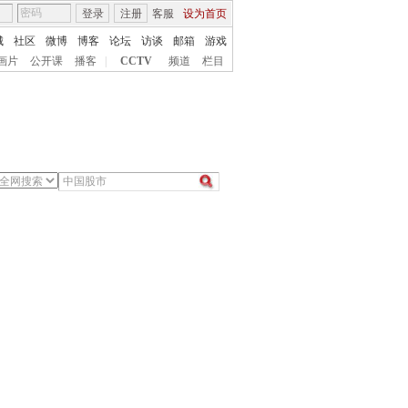
登录
注册
客服
设为首页
城
社区
微博
博客
论坛
访谈
邮箱
游戏
画片
公开课
播客
|
CCTV
频道
栏目