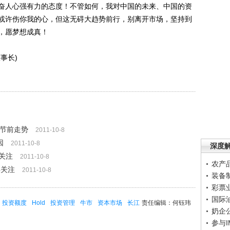
人心强有力的态度！不管如何，我对中国的未来、中国的资
或许伤你我的心，但这无碍大趋势前行，别离开市场，坚持到
，愿梦想成真！
事长)
续节前走势
2011-10-8
因
2011-10-8
深度
得关注
2011-10-8
农产
得关注
2011-10-8
装备
彩票
国际
投资额度
Hold
投资管理
牛市
资本市场
长江
责任编辑：何钰玮
奶企
参与