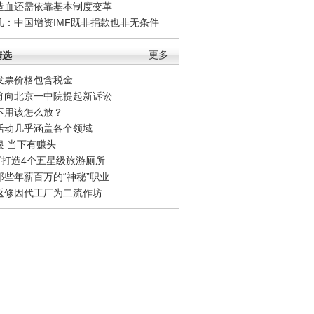
造血还需依靠基本制度变革
凡：中国增资IMF既非捐款也非无条件
精选
更多
发票价格包含税金
将向北京一中院提起新诉讼
不用该怎么放？
活动几乎涵盖各个领域
银 当下有赚头
0万打造4个五星级旅游厕所
那些年薪百万的“神秘”职业
返修因代工厂为二流作坊