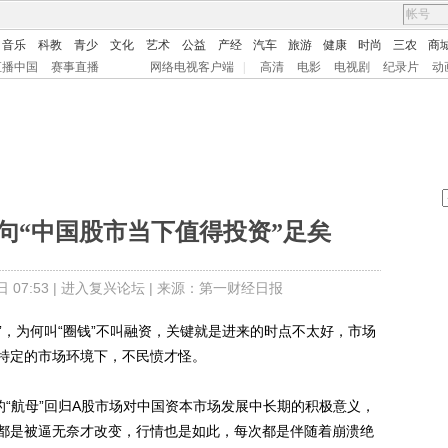
音乐
科教
青少
文化
艺术
公益
产经
汽车
旅游
健康
时尚
三农
商
直播中国
赛事直播
网络电视客户端
|
高清
电影
电视剧
纪录片
动
需一句“中国股市当下值得投资”足矣
07:53 |
进入复兴论坛
| 来源：第一财经日报
，为何叫“圈钱”不叫融资，关键就是进来的时点不太好，市场
特定的市场环境下，不民愤才怪。
“航母”回归A股市场对中国资本市场发展中长期的积极意义，
都是被逼无奈才改变，行情也是如此，每次都是伴随着崩溃绝