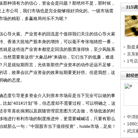
那种强有力的信心，资金会是问题？那绝对不是，那时候，
315
00只上市公司，我们市场也是完全能够很好消化的。一级市场需
市场的精彩，多赢格局何乐不为呢？
心导火索。产业资本的回流是个值得我们关注的信心导火索
持、香港大批地产股本身的增持，可以毫不夸张地猜想一番，
胎盘
然就是这些连产业资本都坚定回流的股票涨得快，至少风险系
京东
，当然需要靠这些“大象品种”来撬动，它们当下的低廉，难道
1号
？只是就短期而言，光依靠那些产业资本的动作还远不足够，
的话，效果会比产业资金的效果短期要更好些。但是我想，这
财经
明确的态度。
态度引导更多资金介入到资本市场应是当下完全可以做的事
比如“401K计划”等，但态度却不需要过程，可以明确之，这
还非常喜欢揣测以及跟随管理层意图方式去做，市场低迷的时
中消
移地进行有利市场的制度推进外，更需要喊喊话，只要有那么
188
就那么一句：“中国股市当下值得投资”，holde市场，足矣！
武汉