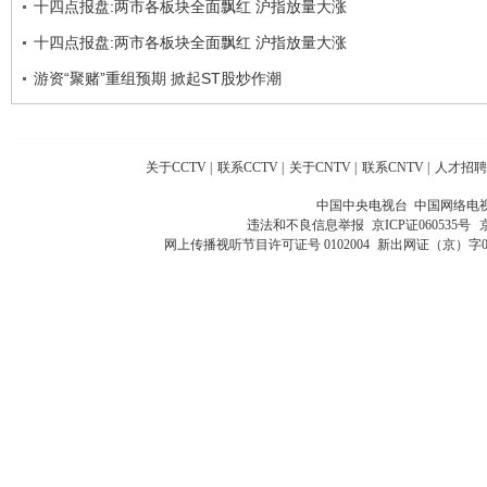
十四点报盘:两市各板块全面飘红 沪指放量大涨
十四点报盘:两市各板块全面飘红 沪指放量大涨
游资“聚赌”重组预期 掀起ST股炒作潮
关于CCTV
|
联系CCTV
|
关于CNTV
|
联系CNTV
|
人才招聘
中国中央电视台 中国网络电
违法和不良信息举报
京ICP证060535号
网上传播视听节目许可证号 0102004
新出网证（京）字0