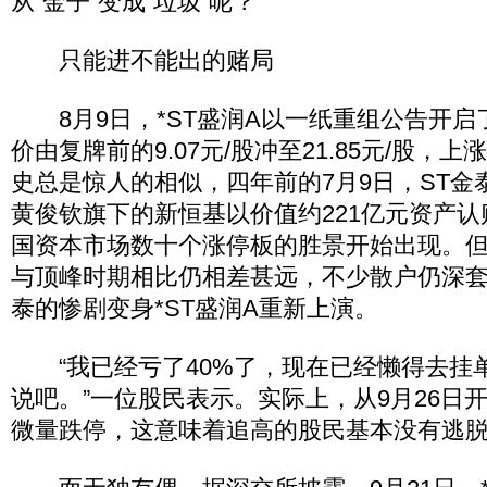
从“金子”变成“垃圾”呢？
只能进不能出的赌局
8月9日，*ST盛润A以一纸重组公告开启
价由复牌前的9.07元/股冲至21.85元/股，上涨
史总是惊人的相似，四年前的7月9日，ST金
黄俊钦旗下的新恒基以价值约221亿元资产认
国资本市场数十个涨停板的胜景开始出现。
与顶峰时期相比仍相差甚远，不少散户仍深套
泰的惨剧变身*ST盛润A重新上演。
“我已经亏了40%了，现在已经懒得去挂
说吧。”一位股民表示。实际上，从9月26日开
微量跌停，这意味着追高的股民基本没有逃