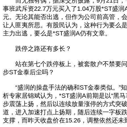
而无独有偶，据深交所披露，9月21日，*
事班武斥资22.7万元买入了1.04万股*ST盛润
元。无论其能否出逃，但作为公司前高管，会
让人匪夷所思。有股民认为，这种行为要么
主力出逃，要么是*ST盛润A仍有文章。
跌停之路还有多长？
站在第七个跌停板上，被套散户不禁要问，
步ST金泰后尘吗？
“盛润的操盘手法的确和ST金泰类似。”
析专家居锦斌认为，*ST盛润A前期是以“黑马
步震荡上扬，然后以连续放量涨停的方式突
道，进入加速打点上扬期，随后连续一字板跌
支撑，而昨天收盘价在15.26，调整依然还未