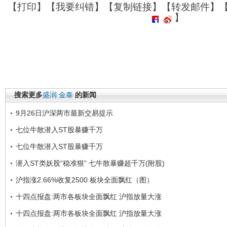
【
打印
】【
我要纠错
】【
复制链接
】【
转发邮件
】
】
搜索更多
盛润
金泰
的新闻
9月26日沪深两市最新交易提示
七位牛散潜入ST股暴赚千万
七位牛散潜入ST股暴赚千万
潜入ST类妖股“稳准狠” 七牛散暴赚超千万(附股)
沪指涨2.66%收复2500 板块全面飘红（图）
十四点报盘:两市各板块全面飘红 沪指放量大涨
十四点报盘:两市各板块全面飘红 沪指放量大涨