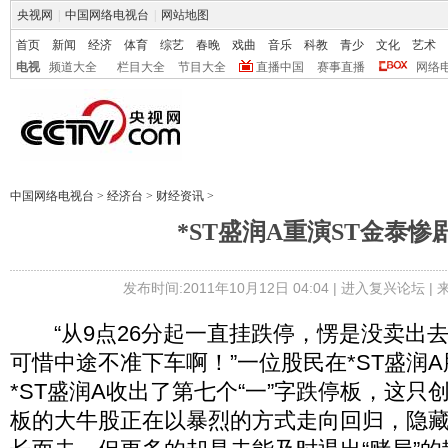
央视网
|
中国网络电视台
|
网站地图
首页
新闻
经济
体育
综艺
春晚
戏曲
音乐
科教
青少
文化
艺术
电视
频道大全
栏目大全
节目大全
直播中国
赛事直播
网络
中国网络电视台
>
经济台
>
财经资讯
>
*ST盛润A重演ST金泰惨
发布时间:2011年10月12日 04:04 |
进入复兴论坛
|
“从9点26分起一直挂跌停，愣是没卖出
可惜中途不准下车啊！”一位股民在*ST盛润
*ST盛润A收出了第七个“一”字跌停板，这只
板的大牛股正在以暴烈的方式走向回归，隐藏