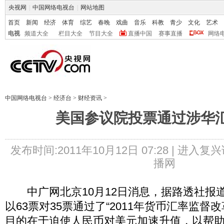
央视网
|
中国网络电视台
|
网站地图
首页
新闻
经济
体育
综艺
春晚
戏曲
音乐
科教
青少
文化
艺术
电视
频道大全
栏目大全
节目大全
直播中国
赛事直播
网络
中国网络电视台
>
经济台
>
财经资讯
>
美国参议院投票通过涉华
发布时间:2011年10月12日 07:28 |
进入复兴
播网
中广网北京10月12日消息，据路透社报
以63票对35票通过了“2011年货币汇率监督
目的在于迫使人民币对美元加速升值，以帮