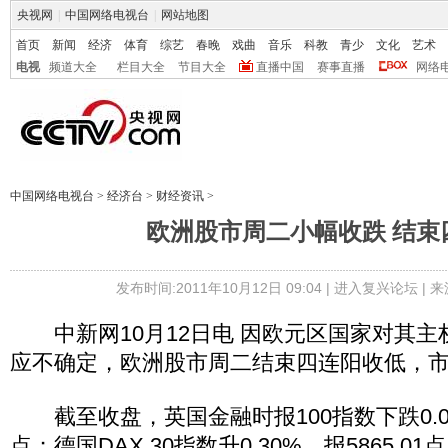
央视网
|
中国网络电视台
|
网站地图
首页
新闻
经济
体育
综艺
春晚
戏曲
音乐
科教
青少
文化
艺术
电视
频道大全
栏目大全
节目大全
直播中国
赛事直播
网络
中国网络电视台
>
经济台
>
财经资讯
>
欧洲股市周二小幅收跌 结束
发布时间:2011年10月12日 09:04 |
进入复兴论坛
| 
中新网10月12日电 因欧元区国家对其主
应不确定，欧洲股市周二结束四连阳收低，
截至收盘，英国金融时报100指数下跌0.06%
点；德国DAX 30指数升0.30%，报5865.01