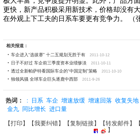
极大丰富，竞争度提升明显。此外，产品方
更快，新产品积极采用新技术，价格却没有
在外观上下工夫的日系车要更有竞争力。 （
相关报道：
车企进入“选拔赛” 十二五规划无胜于有
2011-10-12
日子不好过 车企前三季度资本业绩惨淡
2011-10-11
透过全新帕萨特看国际车企的“中国定制”策略
2011-10-10
独领风骚 全球车企巨头逐鹿中西部
2011-9-26
热词：
:
日系
车企
增速放缓
增速回落
收复失地
金九
同比增长
进口量
【
打印
】【
我要纠错
】【
复制链接
】【
转发邮件
】
】