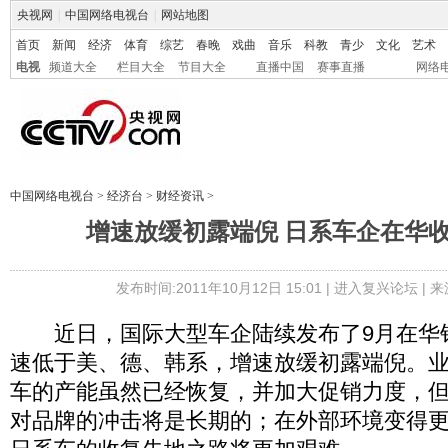
央视网
|
中国网络电视台
|
网站地图
首页
新闻
经济
体育
综艺
春晚
戏曲
音乐
科教
青少
文化
艺术
电视
频道大全
栏目大全
节目大全
直播中国
赛事直播
网络
中国网络电视台
>
经济台
>
财经资讯
>
增速放缓初露端倪 日系车企在华
发布时间:2011年10月12日 15:01 |
进入复兴论坛
| 
近日，国际大型车企陆续发布了9月在华
速低于美、德、韩系，增速放缓初露端倪。
车的产能虽然已经恢复，并加大促销力度，
对品牌的冲击将是长期的；在外部环境变得