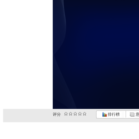
未
评分
排行榜
意