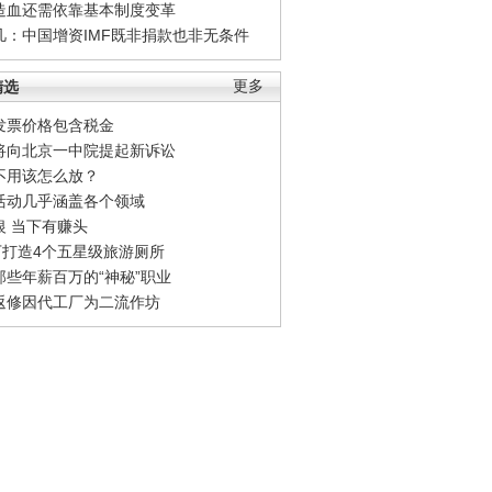
造血还需依靠基本制度变革
凡：中国增资IMF既非捐款也非无条件
精选
更多
发票价格包含税金
将向北京一中院提起新诉讼
不用该怎么放？
活动几乎涵盖各个领域
银 当下有赚头
0万打造4个五星级旅游厕所
那些年薪百万的“神秘”职业
返修因代工厂为二流作坊