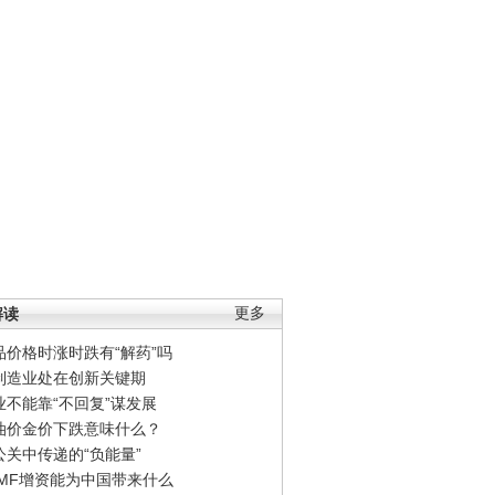
解读
更多
品价格时涨时跌有“解药”吗
制造业处在创新关键期
业不能靠“不回复”谋发展
油价金价下跌意味什么？
公关中传递的“负能量”
IMF增资能为中国带来什么