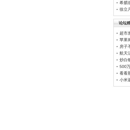
希腊
徐立
论坛
超市
苹果
房子
航天
炒白
50
看看
小米