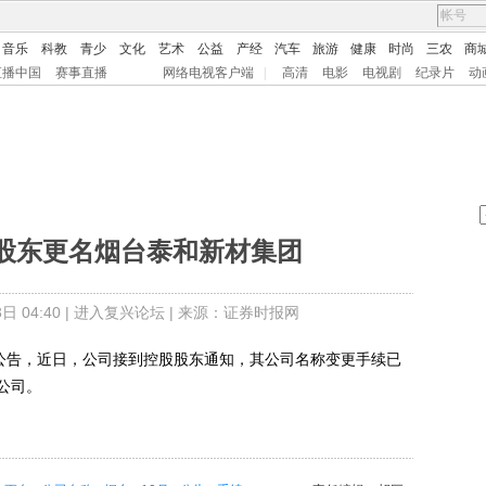
音乐
科教
青少
文化
艺术
公益
产经
汽车
旅游
健康
时尚
三农
商
直播中国
赛事直播
网络电视客户端
|
高清
电影
电视剧
纪录片
动
股东更名烟台泰和新材集团
 04:40 |
进入复兴论坛
| 来源：证券时报网
间公告，近日，公司接到控股股东通知，其公司名称变更手续已
公司。