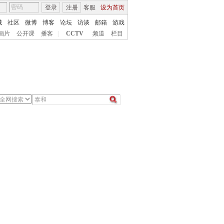
登录
注册
客服
设为首页
城
社区
微博
博客
论坛
访谈
邮箱
游戏
画片
公开课
播客
|
CCTV
频道
栏目