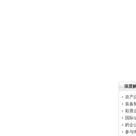
深度
农产
装备
彩票
国际
奶企
参与