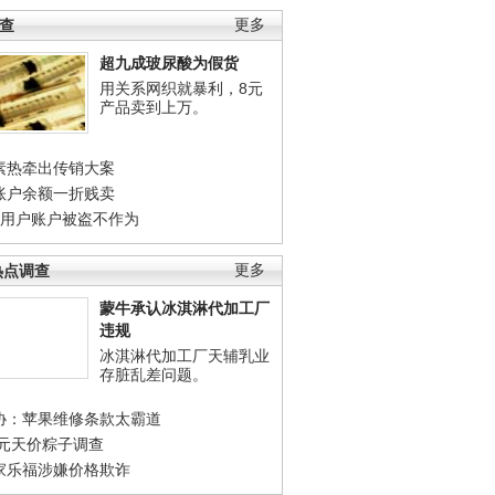
调查
更多
超九成玻尿酸为假货
用关系网织就暴利，8元
产品卖到上万。
素热牵出传销大案
账户余额一折贱卖
店用户账户被盗不作为
热点调查
更多
蒙牛承认冰淇淋代加工厂
违规
冰淇淋代加工厂天辅乳业
存脏乱差问题。
协：苹果维修条款太霸道
0元天价粽子调查
家乐福涉嫌价格欺诈