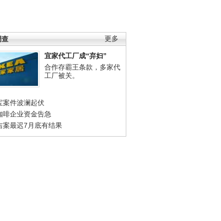
调查
更多
宜家代工厂成“弃妇”
合作存霸王条款，多家代
工厂被关。
宝案件波澜起伏
咖啡企业资金告急
吉案最迟7月底有结果