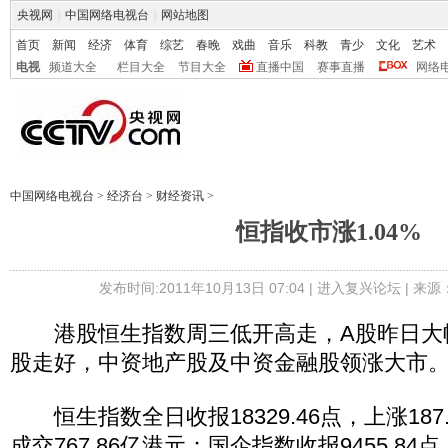
央视网
|
中国网络电视台
|
网站地图
首页
新闻
经济
体育
综艺
春晚
戏曲
音乐
科教
青少
文化
艺术
电视
频道大全
栏目大全
节目大全
直播中国
赛事直播
网络
中国网络电视台
>
经济台
>
财经资讯
>
恒指收市涨1.04%
发布时间:2011年10月13日 07:04 |
进入复兴论坛
| 来
港股恒生指数周三低开高走，A股昨日大
股走好，中资地产股及中资金融股领涨大市
恒生指数全日收报18329.46点，上涨187.
成交767.86亿港元；国企指数收报9455.84点