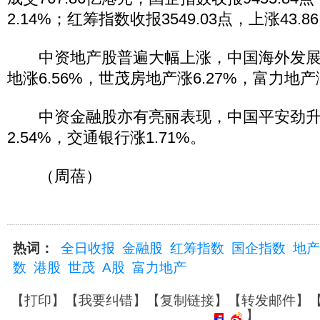
2.14%；红筹指数收报3549.03点，上涨43.8
中资地产股普遍大幅上涨，中国海外发展收涨
地涨6.56%，世茂房地产涨6.27%，富力地产
中资金融股亦有亮丽表现，中国平安劲升7.
2.54%，交通银行涨1.71%。
（周蓓）
热词：
全日收报
金融股
红筹指数
国企指数
地产
数
港股
世茂
A股
富力地产
【
打印
】【
我要纠错
】【
复制链接
】【
转发邮件
】
】