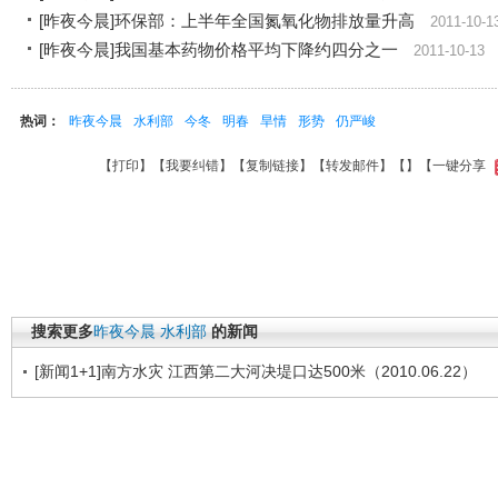
[昨夜今晨]环保部：上半年全国氮氧化物排放量升高
2011-10-1
[昨夜今晨]我国基本药物价格平均下降约四分之一
2011-10-13
热词：
昨夜今晨
水利部
今冬
明春
旱情
形势
仍严峻
【
打印
】【
我要纠错
】【
复制链接
】【
转发邮件
】【
】
【一键分享
搜索更多
昨夜今晨
水利部
的新闻
[新闻1+1]南方水灾 江西第二大河决堤口达500米（2010.06.22）