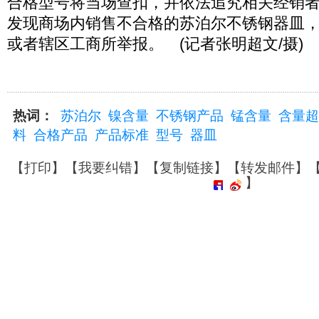
合格型号将当场查扣，并依法追究相关经销
发现商场内销售不合格的苏泊尔不锈钢器皿
或者辖区工商所举报。 (记者张明超文/摄)
热词：
苏泊尔
镍含量
不锈钢产品
锰含量
含量超
料
合格产品
产品标准
型号
器皿
【
打印
】【
我要纠错
】【
复制链接
】【
转发邮件
】
】