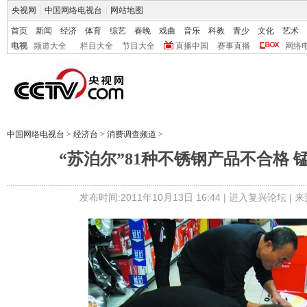
央视网
|
中国网络电视台
|
网站地图
首页
新闻
经济
体育
综艺
春晚
戏曲
音乐
科教
青少
文化
艺术
电视
频道大全
栏目大全
节目大全
直播中国
赛事直播
网络
中国网络电视台
>
经济台
>
消费调查频道
>
“苏泊尔”81种不锈钢产品不合格 
发布时间:2011年10月13日 16:44 |
进入复兴论坛
| 