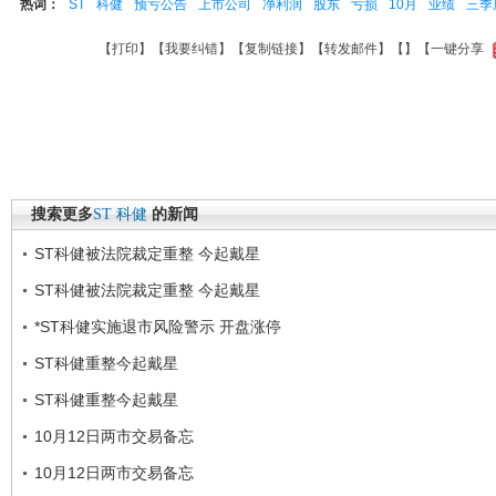
热词：
ST
科健
预亏公告
上市公司
净利润
股东
亏损
10月
业绩
三季
【
打印
】【
我要纠错
】【
复制链接
】【
转发邮件
】【
】
【一键分享
搜索更多
ST
科健
的新闻
ST科健被法院裁定重整 今起戴星
ST科健被法院裁定重整 今起戴星
*ST科健实施退市风险警示 开盘涨停
ST科健重整今起戴星
ST科健重整今起戴星
10月12日两市交易备忘
10月12日两市交易备忘