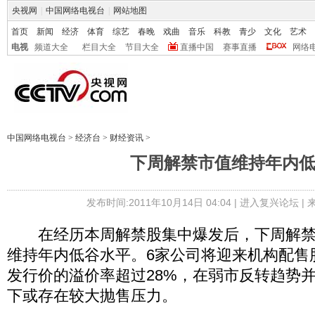
央视网
|
中国网络电视台
|
网站地图
首页
新闻
经济
体育
综艺
春晚
戏曲
音乐
科教
青少
文化
艺术
电视
频道大全
栏目大全
节目大全
直播中国
赛事直播
网络
中国网络电视台
>
经济台
>
财经资讯
>
下周解禁市值维持年内
发布时间:2011年10月14日 04:04 |
进入复兴论坛
|
在经历本周解禁股集中爆发后，下周解禁规
维持年内低谷水平。6家公司将迎来机构配售
发行价的溢价率超过28%，在弱市反转趋势
下或存在较大抛售压力。