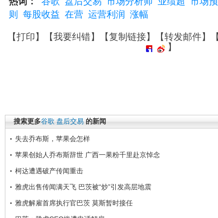
热词：
谷歌
盘后交易
市场分析师
业绩超
市场预
则
每股收益
在营
运营利润
涨幅
【
打印
】【
我要纠错
】【
复制链接
】【
转发邮件
】
】
搜索更多
谷歌
盘后交易
的新闻
失去乔布斯，苹果会怎样
苹果创始人乔布斯辞世 广西一果粉千里赴京悼念
柯达遭遇破产传闻重击
雅虎出售传闻满天飞 巴茨被“炒”引发高层地震
雅虎解雇首席执行官巴茨 莫斯暂时接任