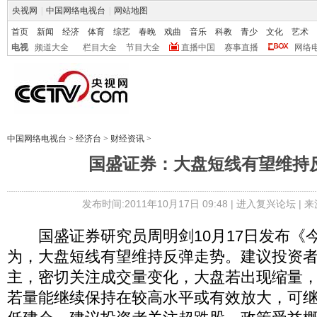
央视网
|
中国网络电视台
|
网站地图
首页
新闻
经济
体育
综艺
春晚
戏曲
音乐
科教
青少
文化
艺术
电视
频道大全
栏目大全
节目大全
直播中国
赛事直播
网络
中国网络电视台
>
经济台
>
财经资讯
>
国盛证券：大盘短线有望维持
发布时间:2011年10月17日 09:48 |
进入复兴论坛
| 
国盛证券研究员周明剑10月17日发布《
为，大盘短线有望维持反弹走势。建议投资
主，密切关注成交量变化，大盘若出现缩量
若量能继续保持在较高水平或有效放大，可