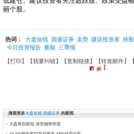
低建仓。建议投资者关注超跌股、政策受益
丽个股。
热词：
大盘短线
国盛证券
走势
建议投资者
持股
今日投资报告
量能
三季报
【
打印
】【
我要纠错
】【
复制链接
】【
转发邮件
】
】
搜索更多
大盘短线
国盛证券
的新闻
大盘再创新低 游资抛售明显
44.5%网友看空节后股市 48%持币过节