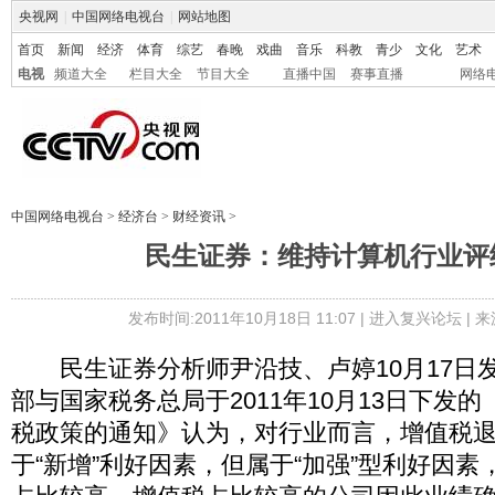
央视网
|
中国网络电视台
|
网站地图
首页
新闻
经济
体育
综艺
春晚
戏曲
音乐
科教
青少
文化
艺术
电视
频道大全
栏目大全
节目大全
直播中国
赛事直播
网络
中国网络电视台
>
经济台
>
财经资讯
>
民生证券：维持计算机行业评
发布时间:2011年10月18日 11:07 |
进入复兴论坛
| 
民生证券分析师尹沿技、卢婷10月17日
部与国家税务总局于2011年10月13日下发
税政策的通知》认为，对行业而言，增值税
于“新增”利好因素，但属于“加强”型利好因