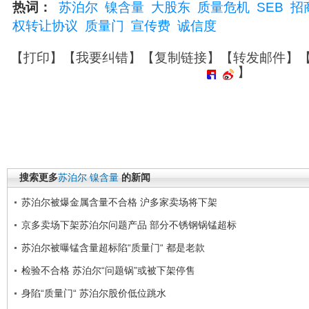
热词：
苏泊尔
镍含量
大股东
质量危机
SEB
招
权转让协议
质量门
宣传费
诚信度
【
打印
】【
我要纠错
】【
复制链接
】【
转发邮件
】
】
搜索更多
苏泊尔
镍含量
的新闻
苏泊尔被爆金属含量不合格 沪多家卖场将下架
京多卖场下架苏泊尔问题产品 部分不锈钢锅锰超标
苏泊尔被曝锰含量超标陷“质量门“ 都是老款
检验不合格 苏泊尔“问题锅”或被下架停售
身陷“质量门“ 苏泊尔股价低位跳水