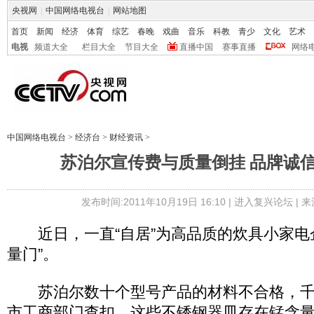
央视网
|
中国网络电视台
|
网站地图
首页
新闻
经济
体育
综艺
春晚
戏曲
音乐
科教
青少
文化
艺术
电视
频道大全
栏目大全
节目大全
直播中国
赛事直播
网络
中国网络电视台
>
经济台
>
财经资讯
>
苏泊尔宣传费与质量倒挂 品牌诚
发布时间:2011年10月19日 16:10 |
进入复兴论坛
| 
近日，一直“自居”为高品质的炊具小家电
量门”。
苏泊尔数十个型号产品的材料不合格，千
市工商部门查扣。这些不锈钢器皿存在锰含