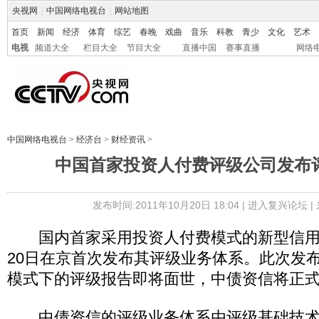
央视网
|
中国网络电视台
|
网站地图
首页
新闻
经济
体育
综艺
春晚
戏曲
音乐
科教
青少
文化
艺术
电视
频道大全
栏目大全
节目大全
直播中国
赛事直播
网络
中国网络电视台
>
经济台
>
财经资讯
>
中国首家投资人付费评级公司发布
发布时间:2011年10月20日 18:04 |
进入复兴论坛
|
国内首家采用投资人付费模式的新型信用
20日在京首次发布其评级业务体系。此次发
模式下的评级报告即将面世，中债资信将正
中债资信的评级业务体系由评级基础技术