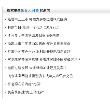
搜索更多
投资人
付费
的新闻
迅雷中止上市 邹胜龙转型遭遇模式困惑
特别节目-给你一个亿3（10月2日）
李开复：中国第四波创业浪潮来临
斯凯上市半年遭两次猎杀 被外界推着革命
红海中的蓝色平台 返利网开辟电商新道路
买房移民美国不靠谱 投资移民哪个国家最容易？
电商过速发展 未来继续加速还是刹车？
淘米儿童网游被指引诱未成年人声讯台充值
富翁拟在公海建“岛国”
美富翁拟建“海上乌托邦”