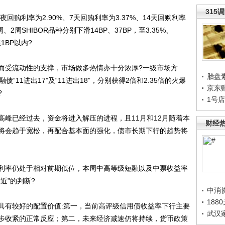
315
购利率为2.90%、7天回购利率为3.37%、14天回购利率
周、2周SHIBOR品种分别下滑14BP、37BP，至3.35%、
1BP以内?
受流动性的支撑，市场做多热情亦十分浓厚?一级市场方
胎盘
11进出17”及“11进出18”，分别获得2倍和2.35倍的火爆
京东
?
1号
已经过去，资金将进入解压的进程，且11月和12月随着本
财经
将会趋于宽松，再配合基本面的强化，债市长期下行的趋势将
率仍处于相对前期低位，本周中高等级短融以及中票收益率
近”的判断?
中消
188
有较好的配置价值:第一，当前高评级信用债收益率下行主要
武汉
步收紧的正常反应；第二，未来经济减速仍将持续，货币政策