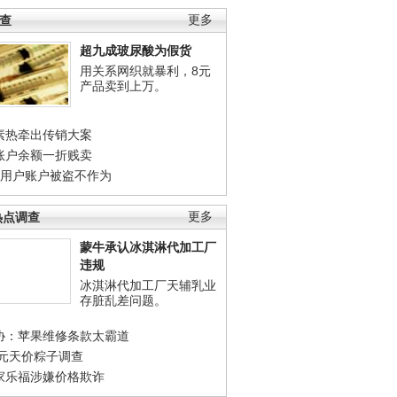
调查
更多
超九成玻尿酸为假货
用关系网织就暴利，8元
产品卖到上万。
素热牵出传销大案
账户余额一折贱卖
店用户账户被盗不作为
热点调查
更多
蒙牛承认冰淇淋代加工厂
违规
冰淇淋代加工厂天辅乳业
存脏乱差问题。
协：苹果维修条款太霸道
0元天价粽子调查
家乐福涉嫌价格欺诈