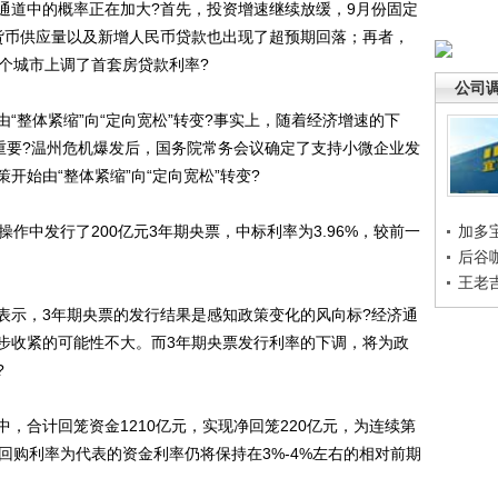
道中的概率正在加大?首先，投资增速继续放缓，9月份固定
货币供应量以及新增人民币贷款也出现了超预期回落；再者，
个城市上调了首套房贷款利率?
公司
整体紧缩”向“定向宽松”转变?事实上，随着经济增速的下
益重要?温州危机爆发后，国务院常务会议确定了支持小微企业发
开始由“整体紧缩”向“定向宽松”转变?
中发行了200亿元3年期央票，中标利率为3.96%，较前一
加多
后谷
王老
示，3年期央票的发行结果是感知政策变化的风向标?经济通
步收紧的可能性不大。而3年期央票发行利率的下调，将为政
?
合计回笼资金1210亿元，实现净回笼220亿元，为连续第
回购利率为代表的资金利率仍将保持在3%-4%左右的相对前期