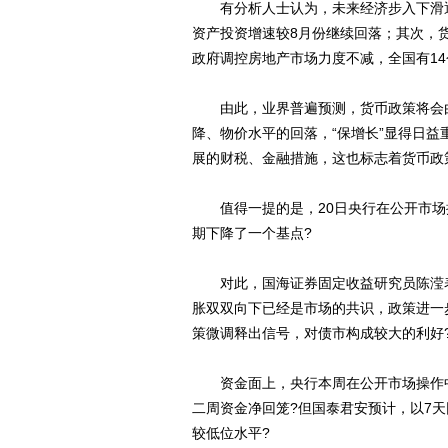
有分析人士认为，未来经济步入下滑通
资产投资增速较8月份继续回落；其次，
政府调控房地产市场力度不减，全国有14
由此，业界普遍预测，货币政策将会由“
降、物价水平的回落，“保增长”显得日
展的财税、金融措施，这也标志着货币政策
值得一提的是，20日央行在公开市场操作
期下降了一个基点?
对此，国海证券固定收益研究员陈滢表
胀双双向下已经是市场的共识，政策进一
策微调释出信号，对债市构成较大的利好
资金面上，央行本周在公开市场操作中，
二周资金净回笼?但国泰君安预计，以7天
较低位水平?