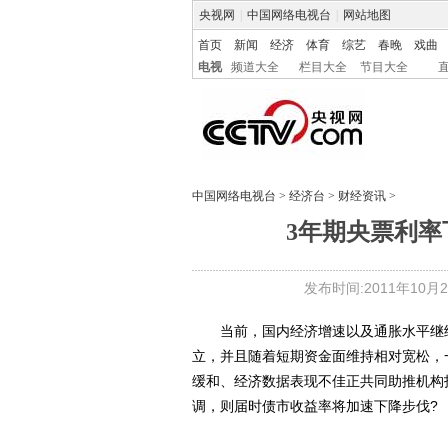
央视网
|
中国网络电视台
|
网站地图
首页
新闻
经济
体育
综艺
春晚
戏曲
电视
频道大全
栏目大全
节目大全
中国网络电视台
>
经济台
>
财经资讯
>
3年期央票利率
发布时间:2011年10月21
当前，国内经济增速以及通胀水平继续
立，并且随着短期资金面维持相对宽松，
缓和、经济数据表现不佳正共同助推机构
调，则届时债市收益率将加速下降步伐?