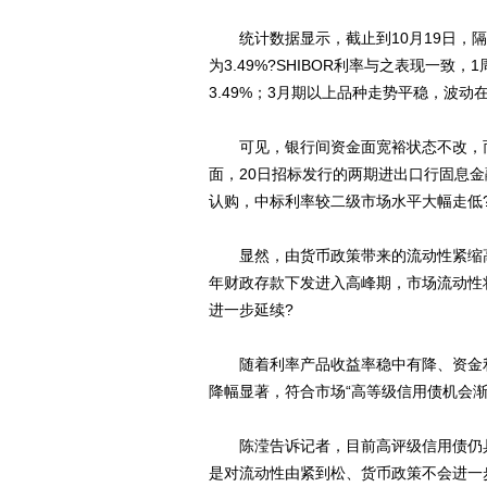
统计数据显示，截止到10月19日，隔夜回
为3.49%?SHIBOR利率与之表现一致，1
3.49%；3月期以上品种走势平稳，波动在
可见，银行间资金面宽裕状态不改，而
面，20日招标发行的两期进出口行固息金融债“
认购，中标利率较二级市场水平大幅走低
显然，由货币政策带来的流动性紧缩高峰
年财政存款下发进入高峰期，市场流动性
进一步延续?
随着利率产品收益率稳中有降、资金利
降幅显著，符合市场“高等级信用债机会渐
陈滢告诉记者，目前高评级信用债仍具
是对流动性由紧到松、货币政策不会进一