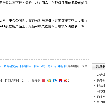
用债收益率下行；最后，相对而言，低评级信用债风险仍然偏
同，中金公司固定收益分析员陈健恒此前亦撰文指出，银行
AAA级信用产品上，短融和中票收益率出现较为明显的下降，
率
券商研究员
回购利率
利率下调
资金面
中标利
责任编辑：张崖
深度
农产
装备
接
】【
转发邮件
】【
】
【一键分享
】
彩票
国际
奶企
参与