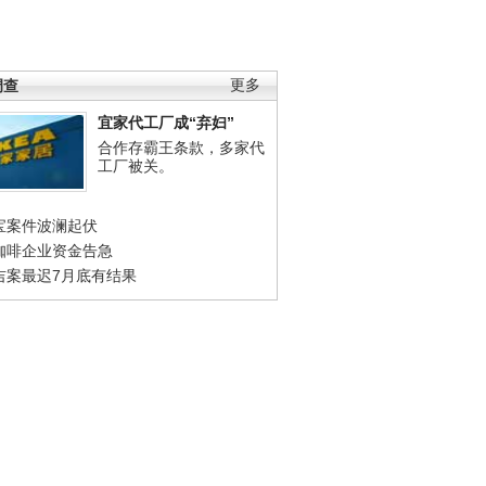
调查
更多
宜家代工厂成“弃妇”
合作存霸王条款，多家代
工厂被关。
宝案件波澜起伏
咖啡企业资金告急
吉案最迟7月底有结果