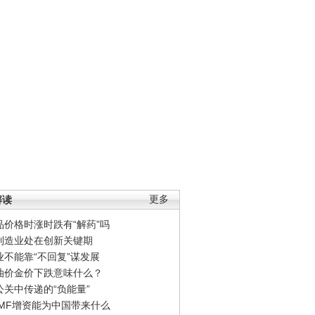
解读
更多
品价格时涨时跌有“解药”吗
制造业处在创新关键期
业不能靠“不回复”谋发展
油价金价下跌意味什么？
公关中传递的“负能量”
IMF增资能为中国带来什么