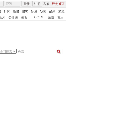
登录
注册
客服
设为首页
城
社区
微博
博客
论坛
访谈
邮箱
游戏
画片
公开课
播客
|
CCTV
频道
栏目