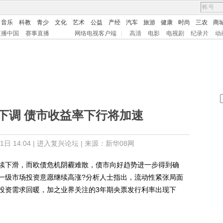
音乐
科教
青少
文化
艺术
公益
产经
汽车
旅游
健康
时尚
三农
商
直播中国
赛事直播
网络电视客户端
|
高清
电影
电视剧
纪录片
动
下调 债市收益率下行将加速
日 14:04 |
进入复兴论坛
| 来源：新华08网
下滑，而欧债危机阴霾难散，债市向好趋势进一步得到确
一级市场投资意愿继续高涨?分析人士指出，流动性紧张局面
投资需求回暖，加之业界关注的3年期央票发行利率出现下