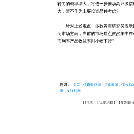
转向的概率增大，将进一步推动高评级信
大，暂不作为主要投资品种考虑?
针对上述观点，多数券商研究员表示认
间市场方面，当前的市场焦点依然集中在
而利率产品收益率则小幅下行?
热词：
央票
债市收益率
货币政策
债收益
率
发行利率
【
打印
】【
我要纠错
】【
复制链