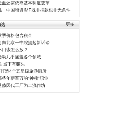
造血还需依靠基本制度变革
凡：中国增资IMF既非捐款也非无条件
精选
更多
发票价格包含税金
将向北京一中院提起新诉讼
不用该怎么放？
活动几乎涵盖各个领域
银 当下有赚头
0万打造4个五星级旅游厕所
那些年薪百万的“神秘”职业
返修因代工厂为二流作坊