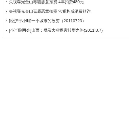
央视曝光金山毒霸恶意扣费 4年扣费480元
央视曝光金山毒霸恶意扣费 涉嫌构成消费欺诈
[经济半小时]一个城市的改变（20110723）
[小丫跑两会]山西：煤炭大省探索转型之路(2011.3.7)