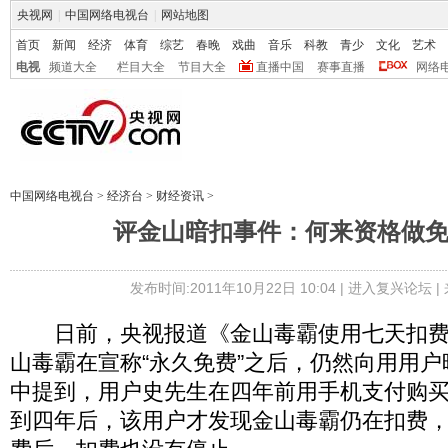
央视网
|
中国网络电视台
|
网站地图
首页
新闻
经济
体育
综艺
春晚
戏曲
音乐
科教
青少
文化
艺术
电视
频道大全
栏目大全
节目大全
直播中国
赛事直播
网络
中国网络电视台
>
经济台
>
财经资讯
>
评金山暗扣事件：何来资格做
发布时间:2011年10月22日 10:04 |
进入复兴论坛
|
日前，央视报道《金山毒霸使用七天扣费
山毒霸在宣称“永久免费”之后，仍然向用用
中提到，用户史先生在四年前用手机支付购
到四年后，该用户才发现金山毒霸仍在扣费