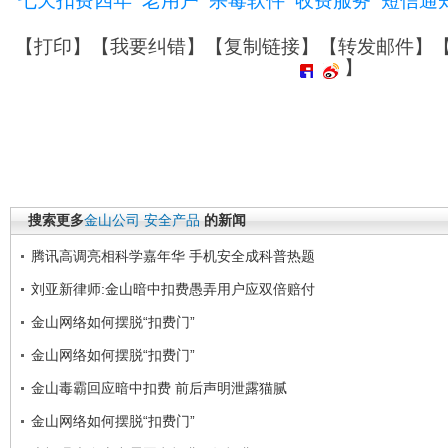
七天扣费四年
老用户
杀毒软件
收费服务
短信通
【
打印
】【
我要纠错
】【
复制链接
】【
转发邮件
】
】
搜索更多
金山公司
安全产品
的新闻
腾讯高调亮相科学嘉年华 手机安全成科普热题
刘亚新律师:金山暗中扣费愚弄用户应双倍赔付
金山网络如何摆脱“扣费门”
金山网络如何摆脱“扣费门”
金山毒霸回应暗中扣费 前后声明泄露猫腻
金山网络如何摆脱“扣费门”