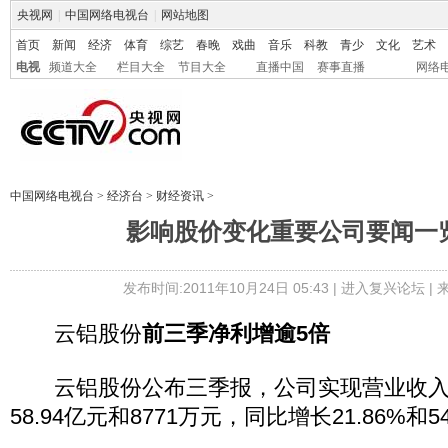
央视网
|
中国网络电视台
|
网站地图
首页
新闻
经济
体育
综艺
春晚
戏曲
音乐
科教
青少
文化
艺术
电视
频道大全
栏目大全
节目大全
直播中国
赛事直播
网络
中国网络电视台
>
经济台
>
财经资讯
>
影响股价变化重要公司要闻一览(1
发布时间:2011年10月24日 05:43 |
进入复兴论坛
|
云铝股份
前三季净利增逾5倍
云铝股份公布三季报，公司实现营业收入
58.94亿元和8771万元，同比增长21.86%和5