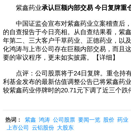
紫鑫药业
承认巨额内部交易 今日复牌重
中国证监会宣布对紫鑫药业立案稽查后，
的自查报告于今日亮相。从自查结果看，紫鑫药
年第二、三大客户千草药业、正德药业，以及2
化鸿涛与上市公司存在巨额内部交易，而且
要的审议程序，更未如实披露。【详细】
点评：公司股票将于24日复牌。重仓持有
利基金发布的最新估值调整公告已将紫鑫药业估
较紫鑫药业停牌时的20.71元下调了近三个跌
热词：
紫鑫
鸿涛
公司股票
要闻一览
股价
药业
上市公司
云铝股份
大股东