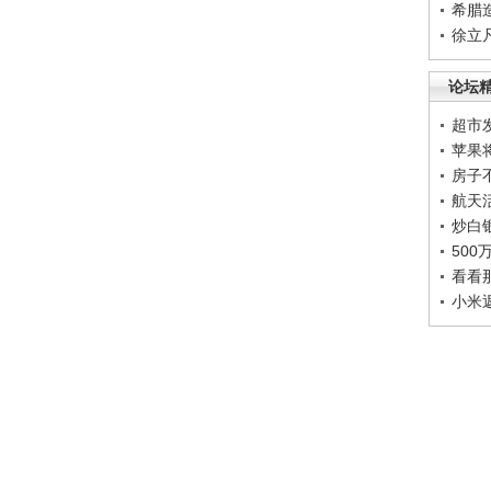
希腊
徐立
论坛
超市
苹果
房子
航天
炒白
50
看看
小米