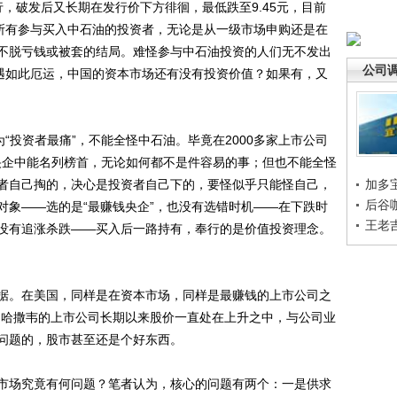
，破发后又长期在发行价下方徘徊，最低跌至9.45元，目前
来所有参与买入中石油的投资者，无论是从一级市场申购还是在
不脱亏钱或被套的结局。难怪参与中石油投资的人们无不发出
公司
遭遇如此厄运，中国的资本市场还有没有投资价值？如果有，又
投资者最痛”，不能全怪中石油。毕竟在2000多家上市公司
家央企中能名列榜首，无论如何都不是件容易的事；但也不能全怪
者自己掏的，决心是投资者自己下的，要怪似乎只能怪自己，
加多
后谷
对象——选的是“最赚钱央企”，也没有选错时机——在下跌时
王老
没有追涨杀跌——买入后一路持有，奉行的是价值投资理念。
。在美国，同样是在资本市场，同样是最赚钱的上市公司之
·哈撒韦的上市公司长期以来股价一直处在上升之中，与公司业
问题的，股市甚至还是个好东西。
场究竟有何问题？笔者认为，核心的问题有两个：一是供求