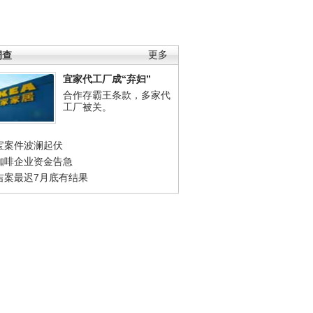
调查
更多
宜家代工厂成“弃妇”
合作存霸王条款，多家代
工厂被关。
宝案件波澜起伏
咖啡企业资金告急
吉案最迟7月底有结果