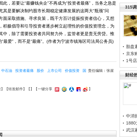
此，若要让“最赚钱央企”不再成为“投资者最痛”，当务之急是
315
尤其是要解决制约股市长期稳定健康发展的这两大“瓶颈”问
方面采取措施、寻求良策，既千方百计提振投资者信心，又想
，积极倡导和引导投资者逐步树立起理性的价值投资理念，为
其中，除了需要投资者共同努力外，监管者更是责无旁贷。惟
“最爱”，而不是“最痛”。(作者为宁波市镇海区司法局公务员)
胎盘
京东
1号
中石油
投资者最痛
股价
上市公司
价值投资
国
责任编辑：张崖
财经
接
】【
转发邮件
】【
】
【一键分享
】
中消
188
武汉
闻