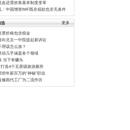
造血还需依靠基本制度变革
凡：中国增资IMF既非捐款也非无条件
精选
更多
发票价格包含税金
将向北京一中院提起新诉讼
不用该怎么放？
活动几乎涵盖各个领域
银 当下有赚头
0万打造4个五星级旅游厕所
那些年薪百万的“神秘”职业
返修因代工厂为二流作坊