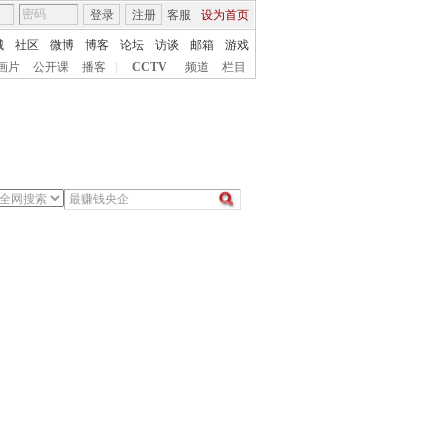
登录
注册
客服
设为首页
城
社区
微博
博客
论坛
访谈
邮箱
游戏
画片
公开课
播客
|
CCTV
频道
栏目