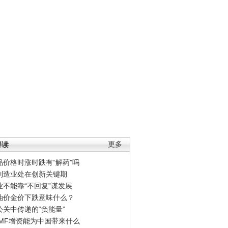
解读
更多
品价格时涨时跌有“解药”吗
制造业处在创新关键期
业不能靠“不回复”谋发展
油价金价下跌意味什么？
公关中传递的“负能量”
IMF增资能为中国带来什么