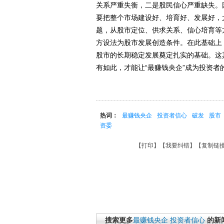
关系严重失衡，二是股民信心严重缺失。因
要把整个市场建设好、培育好、发展好，
题，从股市定位、供求关系、信心培育等
方设法为股市发展创造条件。在此基础上
股市的长期稳定发展奠定扎实的基础。这
有如此，才能让“最赚钱央企”成为投资者的
热词：
最赚钱央企
投资者信心
破发
股市
资委
【
打印
】【
我要纠错
】【
复制链
搜索更多
最赚钱央企
投资者信心
的新