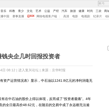
音乐
科教
青少
文化
艺术
公益
产经
汽车
旅游
健康
时尚
三农
商
直播中国
赛事直播
网络电视客户端
|
高清
电影
电视剧
纪录片
动
赚钱央企几时回报投资者
日 08:12 |
进入复兴论坛
| 来源：京华时报
资产运营情况表》显示，中石油以1241.8亿元的净利润毫无
有在中石油的股价上得以体现，反而成了“投资者最痛”。4年
的全日最高价48.62元，在随后的交易中成了永远都无法逾