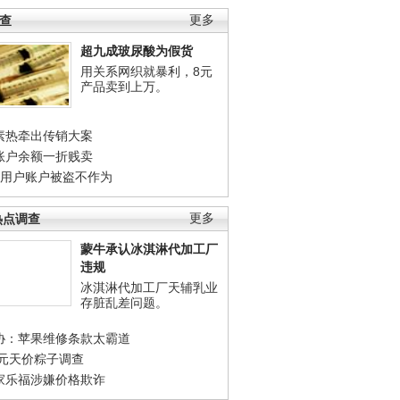
调查
更多
超九成玻尿酸为假货
用关系网织就暴利，8元
产品卖到上万。
素热牵出传销大案
账户余额一折贱卖
店用户账户被盗不作为
热点调查
更多
蒙牛承认冰淇淋代加工厂
违规
冰淇淋代加工厂天辅乳业
存脏乱差问题。
协：苹果维修条款太霸道
0元天价粽子调查
家乐福涉嫌价格欺诈