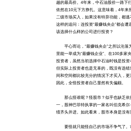
越的最高价。4年来，中石油股价一路下行
依然在10元下方挣扎。这意味着，4年
二级市场买入，如果没有特异功能，都逃
这样的追问：连投资“最赚钱央企”都会
该选择什么样的公司进行投资？
平心而论，“最赚钱央企”之所以沦落为“
里能一举成为“最赚钱企业”、在100多
投资者，虽然当初选择中石油时钱是投资
但实际上投资者也是无辜的，既没有选错
间和空间都比较充分的情况下才买入，更
因此，全怪投资者自己显然有失偏颇。
那么怪谁呢？怪股市？似乎也缺乏依据
一，股神巴菲特执掌的一家名叫伯克希尔
绩齐头并进。如此看来，股市本身是没有
要怪就只能怪自己的市场不争气了。市