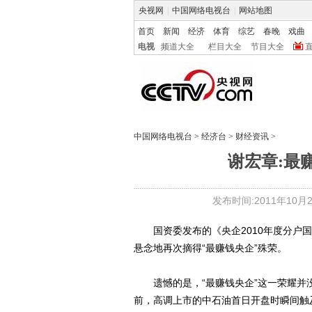
央视网
|
中国网络电视台
|
网站地图
首页
新闻
经济
体育
综艺
春晚
戏曲
电视
频道大全
栏目大全
节目大全
中国网络电视台
>
经济台
>
财经资讯
>
谢宏章:最
发布时间:2011年10月24
国资委发布的《央企2010年度分户国有
悬念地再次摘得“最赚钱央企”殊荣。
遗憾的是，“最赚钱央企”这一荣耀并没
前，高调上市的中石油首日开盘时瞬间触及