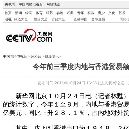
央视网
|
中国网络电视台
|
网站地图
首页
新闻
经济
体育
综艺
春晚
戏曲
音乐
科教
青少
文化
艺术
电视
频道大全
栏目大全
节目大全
直播中国
赛事直播
网络
中国网络电视台
>
经济台
>
财经资讯
>
今年前三季度内地与香港贸易
发布时间:2011年10月24日 16:28 |
进入复兴论坛
|
新华网北京１０月２４日电（记者林甦）
的统计数字，今年１至９月，内地与香港贸
亿美元，同比上升２８．１％，占内地对外
其中，内地对香港出口为１９４８．２亿