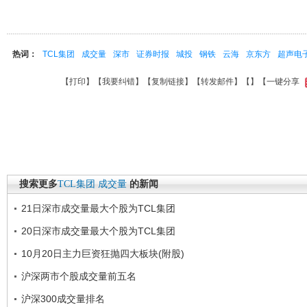
热词：
TCL集团
成交量
深市
证券时报
城投
钢铁
云海
京东方
超声电
【
打印
】【
我要纠错
】【
复制链接
】【
转发邮件
】【
】
【一键分享
搜索更多
TCL集团
成交量
的新闻
21日深市成交量最大个股为TCL集团
20日深市成交量最大个股为TCL集团
10月20日主力巨资狂抛四大板块(附股)
沪深两市个股成交量前五名
沪深300成交量排名