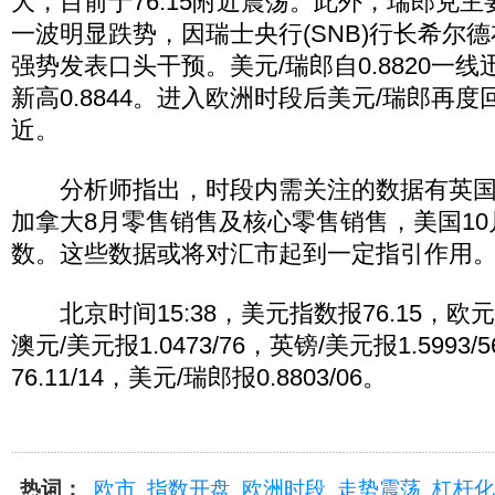
大，目前于76.15附近震荡。此外，瑞郎兑
一波明显跌势，因瑞士央行(SNB)行长希尔
强势发表口头干预。美元/瑞郎自0.8820一
新高0.8844。进入欧洲时段后美元/瑞郎再度回
近。
分析师指出，时段内需关注的数据有英国
加拿大8月零售销售及核心零售销售，美国1
数。这些数据或将对汇市起到一定指引作用
北京时间15:38，美元指数报76.15，欧元/美
澳元/美元报1.0473/76，英镑/美元报1.5993
76.11/14，美元/瑞郎报0.8803/06。
热词：
欧市
指数开盘
欧洲时段
走势震荡
杠杆化