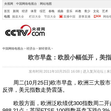
央视网
|
中国网络电视台
|
网站地图
首页
新闻
经济
体育
综艺
春晚
戏曲
音乐
科教
青少
文化
艺术
电视
频道大全
栏目大全
节目大全
直播中国
赛事直播
网络
中国网络电视台
>
经济台
>
财经资讯
>
欧市早盘：欧股小幅低开，美
发布时间:2011年10月25日 16:08 |
进入复兴论坛
| 
周二(10月25日)欧市早盘，欧洲三大股
反弹，美元指数走势震荡。
欧股方面，欧洲泛欧绩优300指数周二开盘
988.21点；英国FTSE 100指数开盘下跌0.3