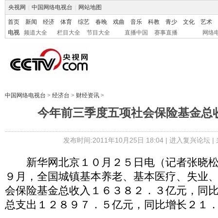
央视网
|
中国网络电视台
|
网站地图
首页
新闻
经济
体育
综艺
春晚
戏曲
音乐
科教
青少
文化
艺术
电视
频道大全
栏目大全
节目大全
直播中国
赛事直播
网络
中国网络电视台
>
经济台
>
财经资讯
>
今年前三季度五项社会保险基金总收
发布时间:2011年10月25日 18:04 |
进入复兴论坛
|
新华网北京１０月２５日电（记者张晓松
９月，全国城镇基本养老、基本医疗、失业
会保险基金总收入１６３８２．３亿元，同
总支出１２８９７．５亿元，同比增长２１