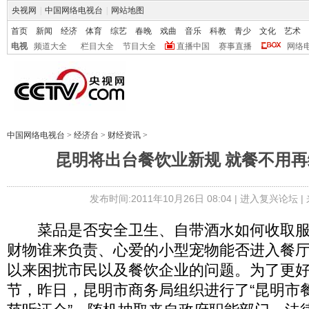
央视网
|
中国网络电视台
|
网站地图
首页
新闻
经济
体育
综艺
春晚
戏曲
音乐
科教
青少
文化
艺术
电视
频道大全
栏目大全
节目大全
直播中国
赛事直播
网络
中国网络电视台
>
经济台
>
财经资讯
>
昆明将出台餐饮业新规 就餐不用再
发布时间:2011年10月26日 08:04 |
进入复兴论坛
|
菜品是否安全卫生、自带酒水如何收取服
财物谁来负责、心爱的小型宠物能否进入餐
以来困扰市民以及餐饮企业的问题。为了更
节，昨日，昆明市商务局组织进行了“昆明市