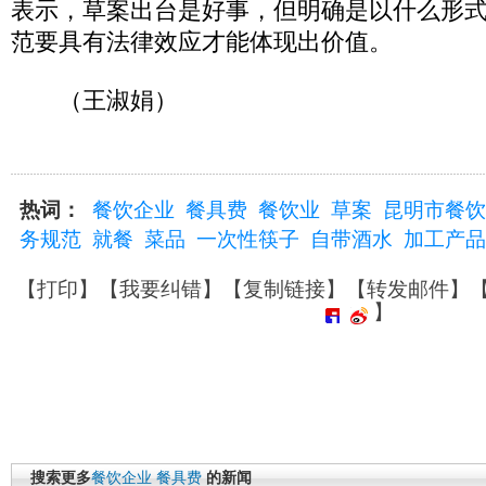
表示，草案出台是好事，但明确是以什么形
范要具有法律效应才能体现出价值。
（王淑娟）
热词：
餐饮企业
餐具费
餐饮业
草案
昆明市餐饮
务规范
就餐
菜品
一次性筷子
自带酒水
加工产品
【
打印
】【
我要纠错
】【
复制链接
】【
转发邮件
】
】
搜索更多
餐饮企业
餐具费
的新闻