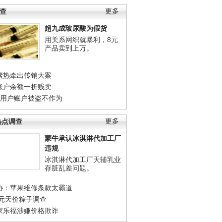
调查
更多
超九成玻尿酸为假货
用关系网织就暴利，8元
产品卖到上万。
素热牵出传销大案
账户余额一折贱卖
店用户账户被盗不作为
热点调查
更多
蒙牛承认冰淇淋代加工厂
违规
冰淇淋代加工厂天辅乳业
存脏乱差问题。
协：苹果维修条款太霸道
0元天价粽子调查
家乐福涉嫌价格欺诈