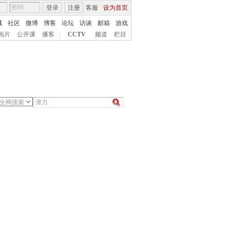
登录
注册
客服
设为首页
城
社区
微博
博客
论坛
访谈
邮箱
游戏
画片
公开课
播客
|
CCTV
频道
栏目