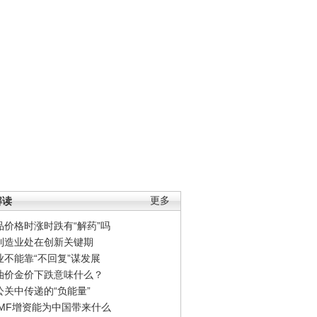
解读
更多
品价格时涨时跌有“解药”吗
制造业处在创新关键期
业不能靠“不回复”谋发展
油价金价下跌意味什么？
公关中传递的“负能量”
IMF增资能为中国带来什么