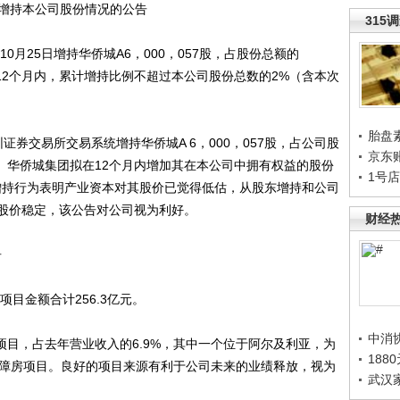
东增持本公司股份情况的公告
315
月25日增持华侨城A6，000，057股，占股份总额的
并拟在12个月内，累计增持比例不超过本公司股份总数的2%（含本次
胎盘
券交易所交易系统增持华侨城A 6，000，057股，占公司股
京东
元/股。华侨城集团拟在12个月内增加其在本公司中拥有权益的股份
1号
增持行为表明产业资本对其股价已觉得低估，从股东增持和公司
股价稳定，该公告对公司视为利好。
财经
告
目金额合计256.3亿元。
中消
项目，占去年营业收入的6.9%，其中一个位于阿尔及利亚，为
188
保障房项目。良好的项目来源有利于公司未来的业绩释放，视为
武汉