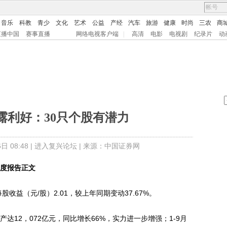
音乐
科教
青少
文化
艺术
公益
产经
汽车
旅游
健康
时尚
三农
商
直播中国
赛事直播
网络电视客户端
|
高清
电影
电视剧
纪录片
动
露利好：30只个股有潜力
 08:48 |
进入复兴论坛
| 来源：中国证券网
季度报告正文
收益（元/股）2.01，较上年同期变动37.67%。
产达12，072亿元，同比增长66%，实力进一步增强；1-9月