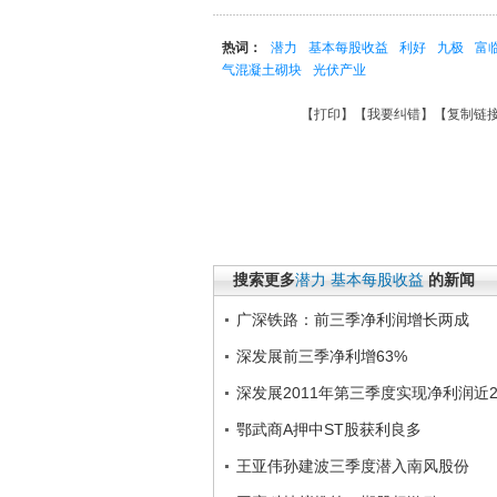
热词：
潜力
基本每股收益
利好
九极
富
气混凝土砌块
光伏产业
【
打印
】【
我要纠错
】【
复制链
搜索更多
潜力
基本每股收益
的新闻
广深铁路：前三季净利润增长两成
深发展前三季净利增63%
深发展2011年第三季度实现净利润近2
鄂武商A押中ST股获利良多
王亚伟孙建波三季度潜入南风股份