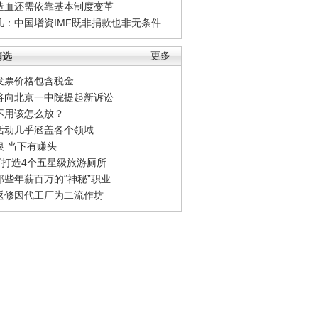
造血还需依靠基本制度变革
凡：中国增资IMF既非捐款也非无条件
精选
更多
发票价格包含税金
将向北京一中院提起新诉讼
不用该怎么放？
活动几乎涵盖各个领域
银 当下有赚头
0万打造4个五星级旅游厕所
那些年薪百万的“神秘”职业
返修因代工厂为二流作坊