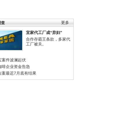
调查
更多
宜家代工厂成“弃妇”
合作存霸王条款，多家代
工厂被关。
宝案件波澜起伏
咖啡企业资金告急
吉案最迟7月底有结果